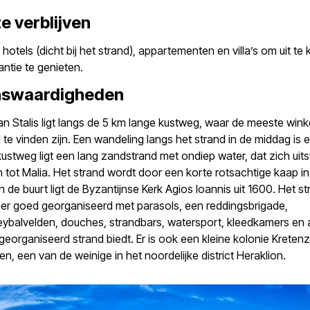
e verblijven
l hotels (dicht bij het strand), appartementen en villa’s om uit te
antie te genieten.
nswaardigheden
an Stalis ligt langs de 5 km lange kustweg, waar de meeste wink
 te vinden zijn. Een wandeling langs het strand in de middag is 
ustweg ligt een lang zandstrand met ondiep water, dat zich uits
 tot Malia. Het strand wordt door een korte rotsachtige kaap i
In de buurt ligt de Byzantijnse Kerk Agios Ioannis uit 1600. Het s
zeer goed georganiseerd met parasols, een reddingsbrigade,
ybalvelden, douches, strandbars, watersport, kleedkamers en a
eorganiseerd strand biedt. Er is ook een kleine kolonie Kreten
n, een van de weinige in het noordelijke district Heraklion.