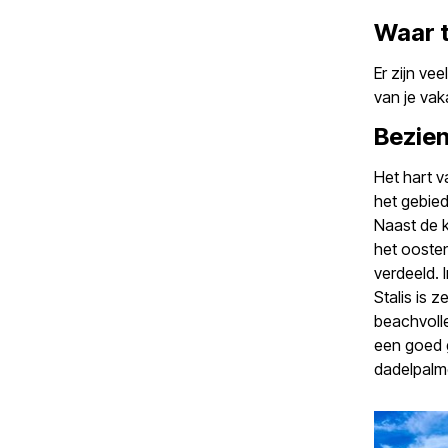
Waar t
Er zijn vee
van je vak
Bezie
Het hart v
het gebied
Naast de k
het oosten
verdeeld. 
Stalis is 
beachvolle
een goed g
dadelpalme