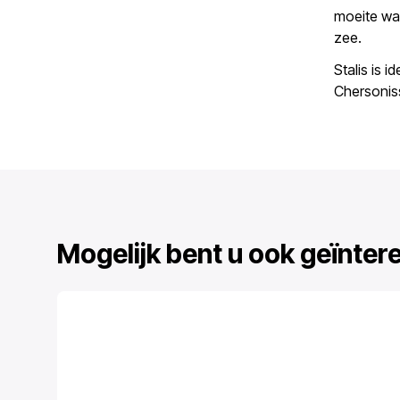
moeite wa
zee.
Stalis is i
Chersoniss
Mogelijk bent u ook geïnter