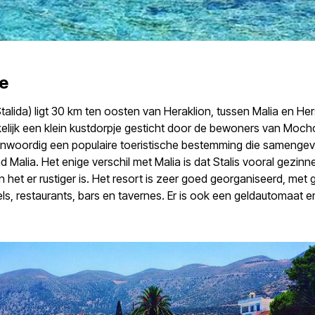
e
 Stalida) ligt 30 km ten oosten van Heraklion, tussen Malia en He
lijk een klein kustdorpje gesticht door de bewoners van Mocho
genwoordig een populaire toeristische bestemming die samengev
d Malia. Het enige verschil met Malia is dat Stalis vooral gezinn
n het er rustiger is. Het resort is zeer goed georganiseerd, met 
els, restaurants, bars en tavernes. Er is ook een geldautomaat 