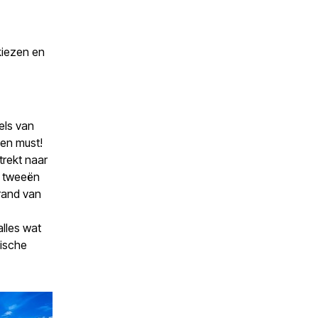
 kiezen en
els van
een must!
trekt naar
n tweeën
trand van
lles wat
zische