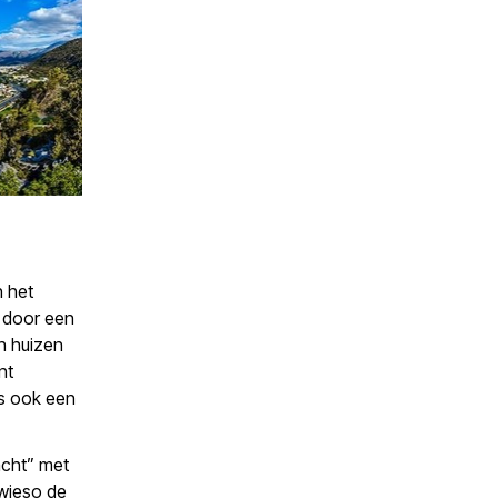
n het
t door een
en huizen
nt
is ook een
acht” met
owieso de