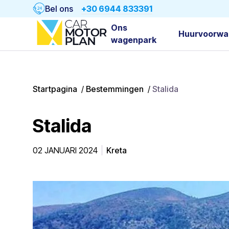
Bel ons
+30 6944 833391
Ons
Huurvoorwa
wagenpark
Startpagina
/
Bestemmingen
/
Stalida
Stalida
02 JANUARI 2024
Kreta