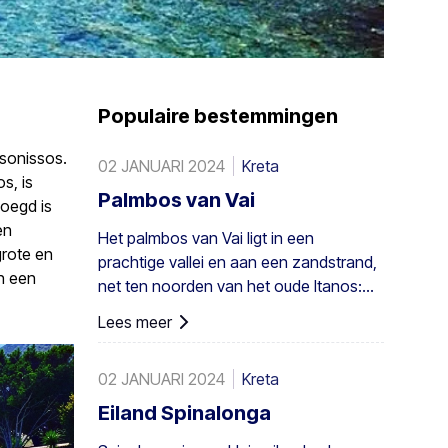
Populaire bestemmingen
rsonissos.
02 JANUARI 2024
Kreta
s, is
Palmbos van Vai
oegd is
en
Het palmbos van Vai ligt in een
grote en
prachtige vallei en aan een zandstrand,
en een
net ten noorden van het oude Itanos:
28 km van Sitia, 8 km van Palaikastro en
Lees meer
6 km van Toplou via hun respectieve
wegen. Het beslaat 200 stremmata (50
02 JANUARI 2024
Kreta
acres) en bestaat uit inheemse
Theophrastus-palmen – de grootste
Eiland Spinalonga
kolonie niet alleen in Griekenland maar