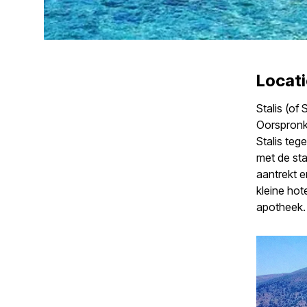
Locati
Stalis (of
Oorspronke
Stalis te
met de sta
aantrekt e
kleine hot
apotheek.