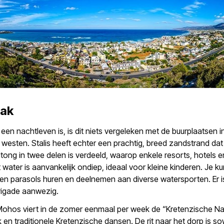
ak
een nachtleven is, is dit niets vergeleken met de buurplaatsen i
westen. Stalis heeft echter een prachtig, breed zandstrand da
dtong in twee delen is verdeeld, waarop enkele resorts, hotels 
t water is aanvankelijk ondiep, ideaal voor kleine kinderen. Je ku
en parasols huren en deelnemen aan diverse watersporten. Er 
rigade aanwezig.
Mohos viert in de zomer eenmaal per week de “Kretenzische N
k en traditionele Kretenzische dansen. De rit naar het dorp is s