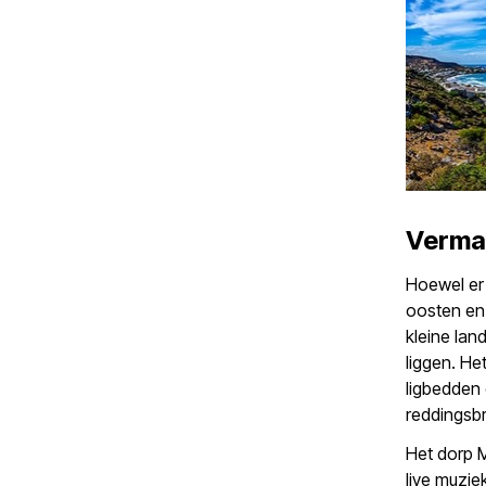
Verma
Hoewel er 
oosten en 
kleine lan
liggen. He
ligbedden 
reddingsb
Het dorp 
live muzie