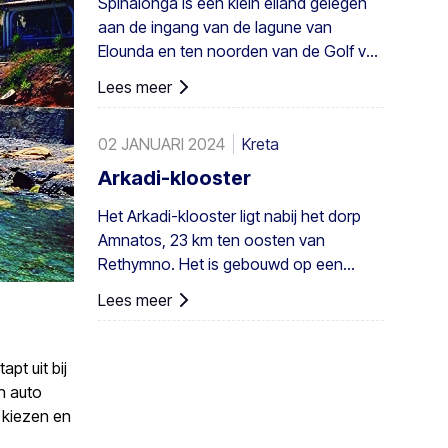
Spinalonga is een klein eiland gelegen
ook in heel Europa. Een voldoende
aan de ingang van de lagune van
groot bestand bestaat in Preveli, met
Elounda en ten noorden van de Golf van
kleinere groepen elders, bijvoorbeeld bij
Mirabello.
Agios Nikitas. De palm komt ook hier en
Lees meer
daar voor op de zuidwestelijke Egeïsche
eilanden, Cyprus en in Turkije.
02 JANUARI 2024
Kreta
Arkadi-klooster
Het Arkadi-klooster ligt nabij het dorp
Amnatos, 23 km ten oosten van
Rethymno. Het is gebouwd op een
hoogte van 500 m, op een vruchtbare ...
Lees meer
pt uit bij
n auto
n kiezen en