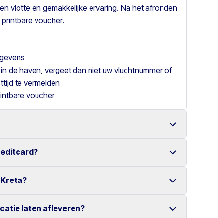
en vlotte en gemakkelijke ervaring. Na het afronden
 printbare voucher.
gegevens
 in de haven, vergeet dan niet uw vluchtnummer of
tijd te vermelden
rintbare voucher
reditcard?
een ruime keuze aan betrouwbare voertuigen.
online reservering maken het huren van een auto
 Kreta?
er creditcard.
eniet u van een zorgeloze huurervaring.
ocatie laten afleveren?
erschillende locaties verspreid over Kreta.