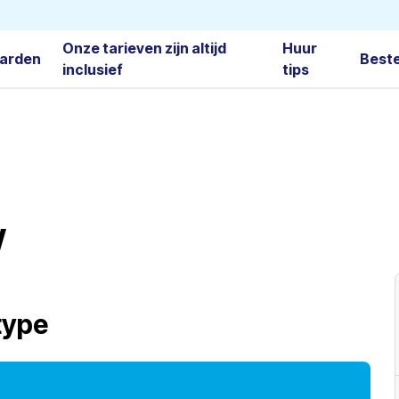
Onze tarieven zijn altijd
Huur
arden
Best
inclusief
tips
W
type