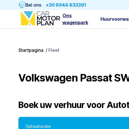
Bel ons
+30 6944 833391
Ons
Huurvoorwa
wagenpark
Startpagina
/
Fleet
Volkswagen Passat S
Boek uw verhuur voor
Auto
Ophaallocatie