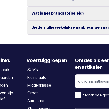
Ja, wijzigingen en annuleringen zijn kosteloo
Annuleren dient minimaal 2 dagen vóór aanv
Wat is het brandstofbeleid?
Bezoek populaire locaties zoals Knossos, de 
steden Chania en Rethymno.
Bieden jullie wekelijkse aanbiedingen aa
De auto dient te worden ingeleverd met hetze
Ja, wij bieden speciale wekelijkse tarieven vo
links
Voertuiggroepen
Ontdek als ee
en artikelen
npark
SUV's
waarden
Kleine auto
ngen
Middenklasse
ven zijn
Groot
*
Ik heb de
Algem
sief
Automaat
Stationwagen