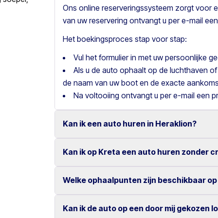
Ons online reserveringssysteem zorgt voor e
van uw reservering ontvangt u per e-mail een
Het boekingsproces stap voor stap:
Vul het formulier in met uw persoonlijke 
Als u de auto ophaalt op de luchthaven of
de naam van uw boot en de exacte aankomst
Na voltooiing ontvangt u per e-mail een p
Kan ik een auto huren in Heraklion?
Kan ik op Kreta een auto huren zonder c
Ja, wij bieden autoverhuur in Heraklion met 
Onze concurrerende tarieven en eenvoudige 
Welke ophaalpunten zijn beschikbaar op
Ja, bij Motor Plan kunt u een auto huren zond
zeer gemakkelijk.
Dankzij onze flexibele betaalmogelijkheden g
Kan ik de auto op een door mij gekozen l
U kunt uw huurauto ophalen en inleveren op v