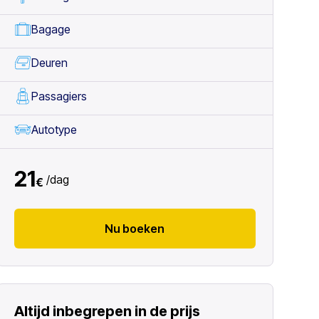
Bagage
Deuren
Passagiers
Autotype
21
/
dag
€
Nu boeken
Altijd inbegrepen in de prijs