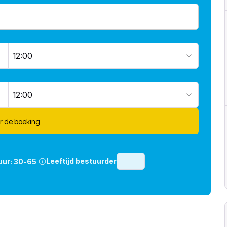
12:00
12:00
r de boeking
Leeftijd bestuurder
uur:
30-65