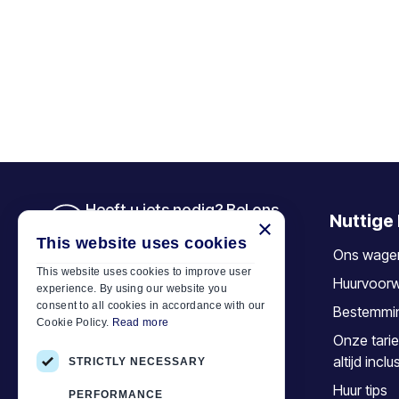
Heeft u iets nodig? Bel ons
Nuttige 
×
+30 6944 833 391
This website uses cookies
Ons wage
This website uses cookies to improve user
Huurvoor
experience. By using our website you
Car Motor Plan
consent to all cookies in accordance with our
Bestemmi
Cookie Policy.
Read more
Hersonissos, 70014 Crete, Greece
Onze tarie
+30 6944833391
altijd inclu
STRICTLY NECESSARY
info@motor-plan.com
Huur tips
PERFORMANCE