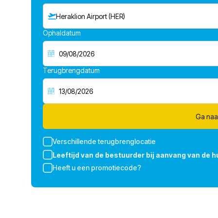
Heraklion Airport (HER)
Ophaldatum
Terugbrengdatum
Ga naa
Verschillende terugbrenglocatie
Leeftijd van de bestuurder bij aanvang van de h
Heeft u een promotiecode?