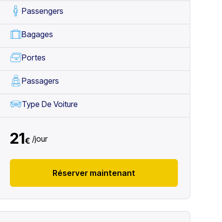
Passengers
Bagages
Portes
Passagers
Type De Voiture
21
/
jour
€
Réserver maintenant