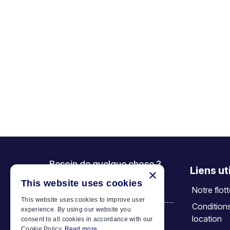
Besoin de quelque chose ?
Liens ut
×
Appelez-nous
This website uses cookies
Notre flot
+30 6944 833 391
This website uses cookies to improve user
Condition
experience. By using our website you
location
consent to all cookies in accordance with our
Car Motor Plan
Cookie Policy.
Read more