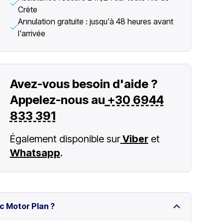
Crète
Annulation gratuite : jusqu'à 48 heures avant
l'arrivée
Avez-vous besoin d'aide ?
Appelez-nous au
+30 6944
833 391
Également disponible sur
Viber
et
Whatsapp
.
c Motor Plan ?