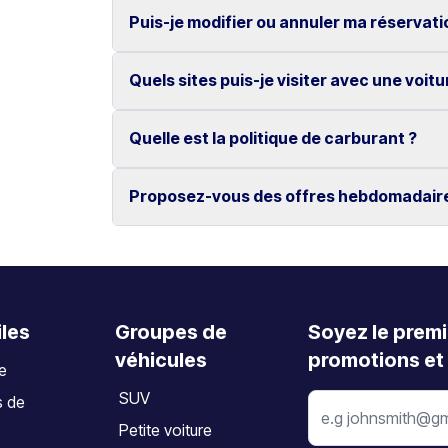
Si nécessaire, un véhicule de remplacement v
Puis-je modifier ou annuler ma réservati
Non, tous nos véhicules bénéficient du kilomét
Quels sites puis-je visiter avec une voitu
Oui, les modifications et annulations sont gra
L’annulation doit être effectuée au moins 2 jo
Quelle est la politique de carburant ?
Découvrez des lieux emblématiques tels que 
d’Elafonissi, ainsi que les villes de La Canée
Proposez-vous des offres hebdomadair
Le véhicule doit être restitué avec le même n
Oui, nous proposons des tarifs hebdomadaire
iles
Groupes de
Soyez le premi
véhicules
promotions et 
te
SUV
s de
Petite voiture