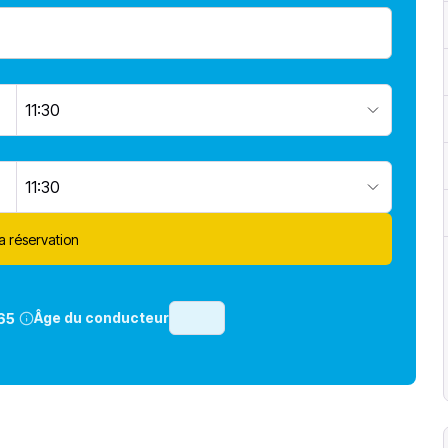
11:30
11:30
la réservation
Âge du conducteur
65