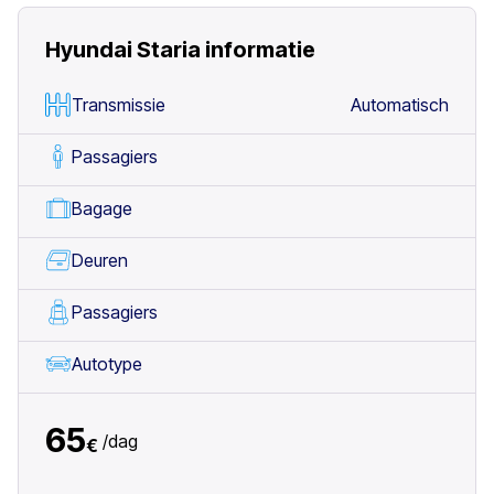
Hyundai Staria
informatie
Transmissie
Automatisch
Passagiers
Bagage
Deuren
Passagiers
Autotype
65
/
dag
€