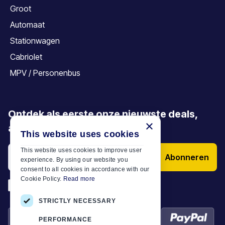
Groot
Automaat
Stationwagen
Cabriolet
MPV / Personenbus
Ontdek als eerste onze nieuwste deals,
×
aanbiedingen en artikelen
This website uses cookies
This website uses cookies to improve user
Abonneren
experience. By using our website you
consent to all cookies in accordance with our
Cookie Policy.
Read more
*
Ik heb de
Algemene voorwaarden
STRICTLY NECESSARY
PERFORMANCE