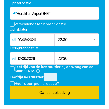
Ophaallocatie
Heraklion Airport (HER)
Verschillende terugbrenglocatie
Ophaldatum
22:30
Terugbrengdatum
22:30
Leeftijd van de bestuurder bij aanvang van de
huur:
30-65
Leeftijd bestuurder
Heeft u een promotiecode?
Ga naar de boeking