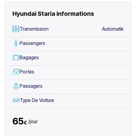
Hyundai Staria
informations
Transmission
Automatik
Passengers
Bagages
Portes
Passagers
Type De Voiture
65
/
jour
€