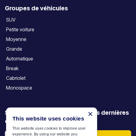
Groupes de véhicules
SUV
Petite voiture
Moyenne
Grande
Automatique
Break
Cabriolet
Monospace
Soyez le premier à découvrir nos dernières
×
This website uses cookies
offres, promotions et articles
This website uses cookies to improve user
experience. By using our website you