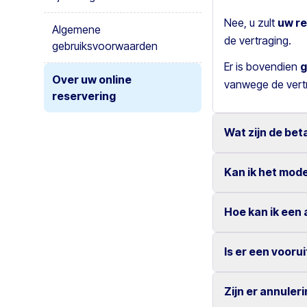
Nee, u zult
uw re
Algemene
de vertraging.
gebruiksvoorwaarden
Er is bovendien
g
Over uw online
vanwege de vert
reservering
Wat zijn de be
Kan ik het mode
De huurbetaling 
Wij accepteren b
Hoe kan ik een
Zoals bij alle aut
Diners en Discov
In de reservering
Alle kaartbetali
Is er een vooru
Vul het formulie
Nexi Payments Gr
Onze organisatie
mailadres.
versleuteling (S
vergelijkbare of
Zijn er annule
Alle huurprijzen
totdat deze de on
Als u het voertu