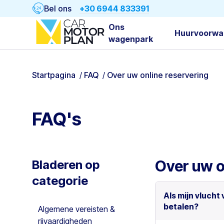
Bel ons
+30 6944 833391
Ons
Huurvoorwa
wagenpark
Startpagina
/
FAQ
/
Over uw online reservering
FAQ's
Over uw o
Bladeren op
categorie
Als mijn vlucht 
betalen?
Algemene vereisten &
rijvaardigheden