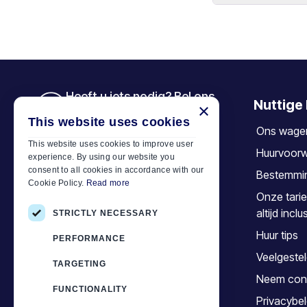
door de reserver
naam van uw boo
Nee, er zijn
geen
Zodra uw boeking
U dient echter m
Heeft u iets nodig? Bel ons
Nuttige 
×
+30 6944 833 391
This website uses cookies
Ons wage
This website uses cookies to improve user
Huurvoor
experience. By using our website you
Car Motor Plan
consent to all cookies in accordance with our
Bestemmi
Cookie Policy.
Read more
Hersonissos, 70014 Crete, Greece
Onze tarie
+30 6944833391
altijd inclu
STRICTLY NECESSARY
info@motor-plan.com
Huur tips
PERFORMANCE
EOT: 1039E81000158001
Veelgeste
TARGETING
Neem con
Volg ons
FUNCTIONALITY
Privacybel