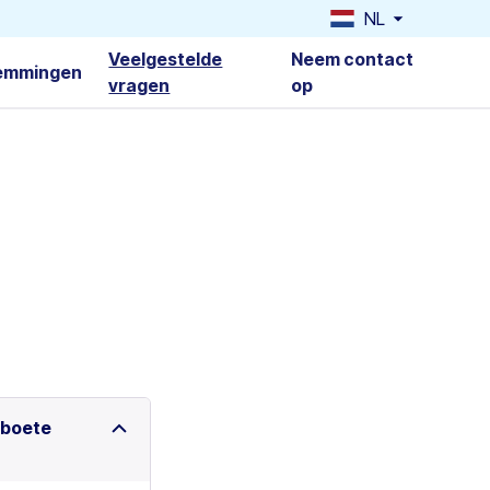
NL
Veelgestelde
Neem contact
emmingen
vragen
op
n boete