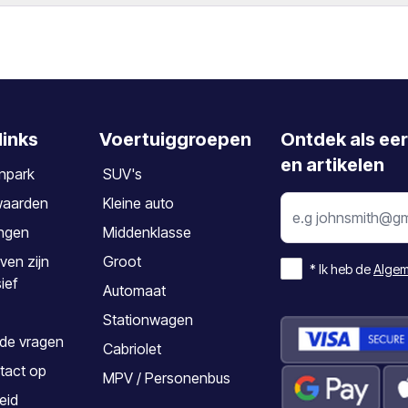
ingsafdeling.
t en de exacte aankomsttijd op te geven.
 annuleringskosten
.
 voltooid is, ontvangt u per e-mail een
printbare voucher
.
instens
2 dagen van tevoren
te laten weten als u uw reserverin
links
Voertuiggroepen
Ontdek als ee
en artikelen
npark
SUV's
waarden
Kleine auto
ngen
Middenklasse
ven zijn
Groot
*
Ik heb de
Algem
sief
Automaat
Stationwagen
lde vragen
Cabriolet
tact op
MPV / Personenbus
eid