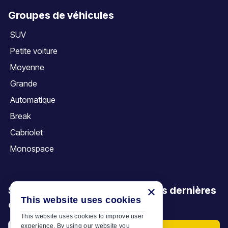
Groupes de véhicules
SUV
Petite voiture
Moyenne
Grande
Automatique
Break
Cabriolet
Monospace
×
Soyez le premier à découvrir nos dernières
This website uses cookies
offres, promotions et articles
This website uses cookies to improve user
experience. By using our website you