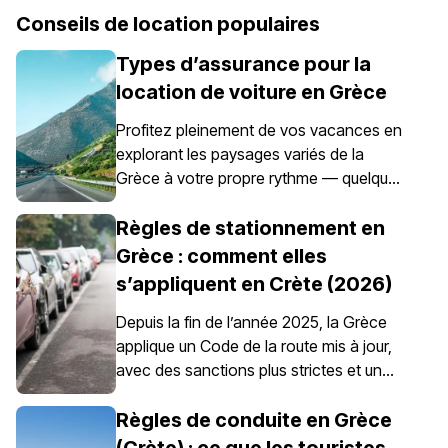
Conseils de location populaires
Types d’assurance pour la
location de voiture en Grèce
Profitez pleinement de vos vacances en
explorant les paysages variés de la
Grèce à votre propre rythme — quelque
chose rendu possible grâce à la location
de voiture. Il est toutefois essentiel de
Règles de stationnement en
comprendre qu’en Grèce, l’assurance
Grèce : comment elles
automobile n’est pas simplement une
s’appliquent en Crète (2026)
option ; elle est obligatoire pour tous les
véhicules de location.
Depuis la fin de l’année 2025, la Grèce
applique un Code de la route mis à jour,
avec des sanctions plus strictes et un
contrôle renforcé du stationnement, en
particulier dans les centres-villes, les
Règles de conduite en Grèce
ports, les zones piétonnes et les zones
(Crète) : ce que les touristes