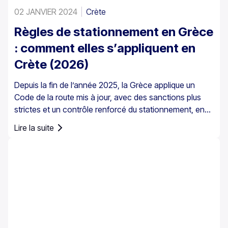
02 JANVIER 2024
Crète
Règles de stationnement en Grèce
: comment elles s’appliquent en
Crète (2026)
Depuis la fin de l’année 2025, la Grèce applique un
Code de la route mis à jour, avec des sanctions plus
strictes et un contrôle renforcé du stationnement, en
particulier dans les centres-villes, les ports, les zones
Lire la suite
piétonnes et les zones de stationnement réglementé.
Les règles de stationnement en Grèce sont définies au
niveau national, mais le stationnement en Crète
demande une attention particulière en raison du
mélange de centres historiques, de rues étroites, de
ports très fréquentés et du trafic touristique saisonnier
sur l’île.