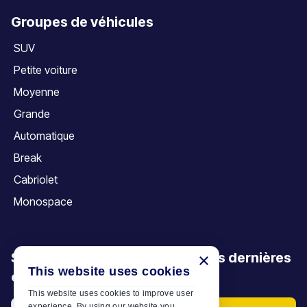
Groupes de véhicules
SUV
Petite voiture
Moyenne
Grande
Automatique
Break
Cabriolet
Monospace
×
Soyez le premier à découvrir nos dernières
This website uses cookies
offres, promotions et articles
This website uses cookies to improve user
experience. By using our website you