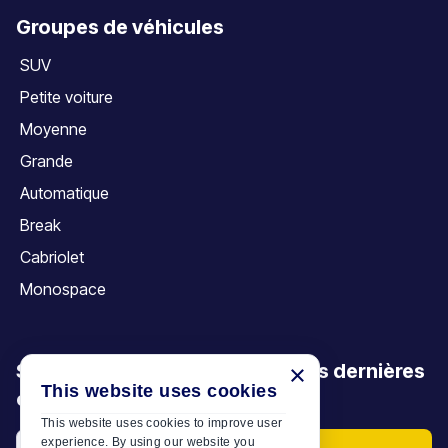
Groupes de véhicules
SUV
Petite voiture
Moyenne
Grande
Automatique
Break
Cabriolet
Monospace
Soyez le premier à découvrir nos dernières
×
This website uses cookies
offres, promotions et articles
This website uses cookies to improve user
experience. By using our website you