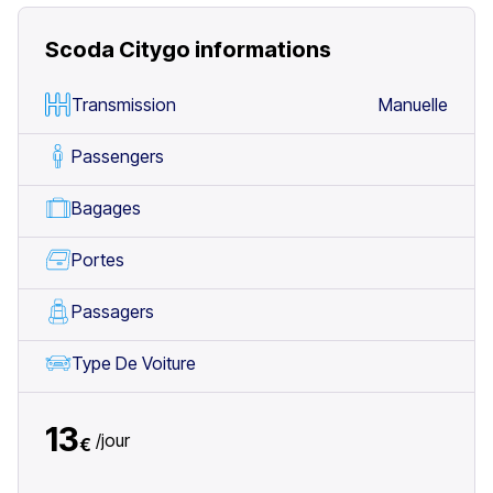
Scoda Citygo
informations
Transmission
Manuelle
Passengers
Bagages
Portes
Passagers
Type De Voiture
13
/
jour
€