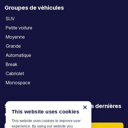
Groupes de véhicules
SUV
Petite voiture
Moyenne
Grande
Automatique
Break
Cabriolet
Monospace
Soyez le premier à découvrir nos dernières
×
This website uses cookies
offres, promotions et articles
This website uses cookies to improve user
experience. By using our website you