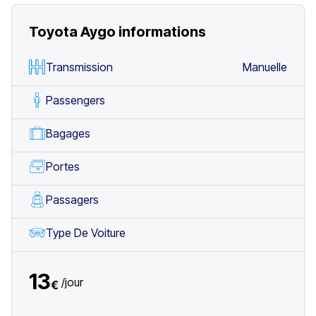
Toyota Aygo
informations
Transmission
Manuelle
Passengers
Bagages
Portes
Passagers
Type De Voiture
13
/
jour
€