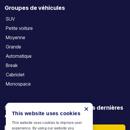
Groupes de véhicules
SUV
Petite voiture
Moyenne
Grande
Automatique
Break
Cabriolet
Monospace
Soyez le premier à découvrir nos dernières
×
This website uses cookies
offres, promotions et articles
This website uses cookies to improve user
experience. By using our website you