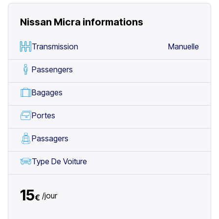
Nissan Micra
informations
Transmission
Manuelle
Passengers
Bagages
Portes
Passagers
Type De Voiture
15
/
jour
€