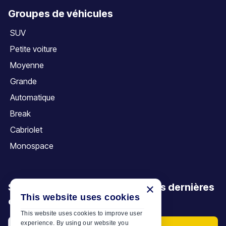
Groupes de véhicules
SUV
Petite voiture
Moyenne
Grande
Automatique
Break
Cabriolet
Monospace
Soyez le premier à découvrir nos dernières
×
This website uses cookies
offres, promotions et articles
This website uses cookies to improve user
experience. By using our website you