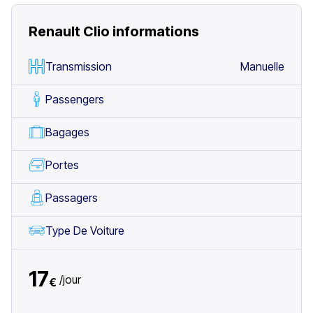
Renault Clio
informations
Transmission
Manuelle
Passengers
Bagages
Portes
Passagers
Type De Voiture
17
/
jour
€