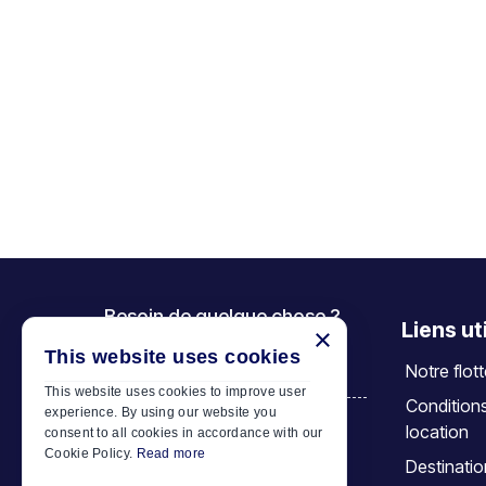
Besoin de quelque chose ?
Liens ut
×
Appelez-nous
This website uses cookies
Notre flot
+30 6944 833 391
This website uses cookies to improve user
Condition
experience. By using our website you
location
consent to all cookies in accordance with our
Car Motor Plan
Cookie Policy.
Read more
Destinati