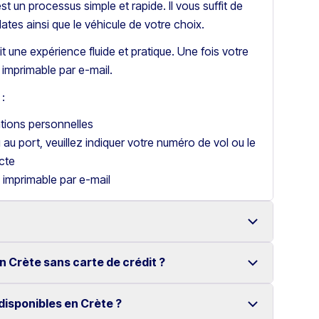
t un processus simple et rapide. Il vous suffit de
dates ainsi que le véhicule de votre choix.
t une expérience fluide et pratique. Une fois votre
imprimable par e-mail.
:
ations personnelles
u au port, veuillez indiquer votre numéro de vol ou le
cte
 imprimable par e-mail
n Crète sans carte de crédit ?
 à Héraklion avec une large gamme de véhicules
disponibles en Crète ?
voiture en Crète sans carte de crédit.
ligne simple rendent la location très pratique.