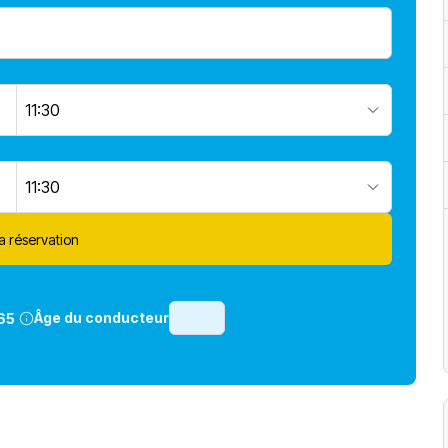
11:30
11:30
la réservation
Âge du conducteur
65