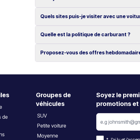
Non, tous nos véhicules bénéficient du kilomét
Quels sites puis-je visiter avec une voitu
Oui, les modifications et annulations sont gra
L’annulation doit être effectuée au moins 2 jo
Quelle est la politique de carburant ?
Découvrez des lieux emblématiques tels que 
d’Elafonissi, ainsi que les villes de La Canée
Proposez-vous des offres hebdomadair
Le véhicule doit être restitué avec le même n
Oui, nous proposons des tarifs hebdomadaire
iles
Groupes de
Soyez le premi
véhicules
promotions et 
te
SUV
s de
Petite voiture
ons
Moyenne
*
J’ai lu et j’accep