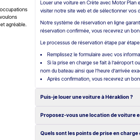
Louer une voiture en Crète avec Motor Plan es
éoccupations
visiter notre site web et de sélectionner vos 
 voulons
Notre système de réservation en ligne garanti
 et agréable.
réservation confirmée, vous recevrez un bon 
Le processus de réservation étape par étape 
Remplissez le formulaire avec vos inform
Si la prise en charge se fait à l’aéroport o
nom du bateau ainsi que l’heure d’arrivée exa
Après confirmation, vous recevrez un bon
Puis-je louer une voiture à Héraklion ?
Proposez-vous une location de voiture e
Oui, nous proposons la location de voitures
fiables.
Quels sont les points de prise en charge 
Oui, chez Motor Plan, vous pouvez louer une 
Nos tarifs compétitifs et notre réservation en 