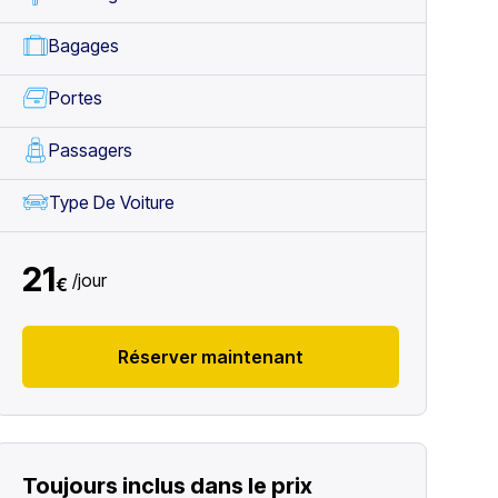
Bagages
Portes
Passagers
Type De Voiture
21
/
jour
€
Réserver maintenant
Toujours inclus dans le prix