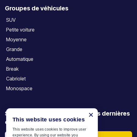
Groupes de véhicules
SUV
Petite voiture
Moyenne
Grande
Automatique
Break
Cabriolet
Monospace
Soyez le premier à découvrir nos dernières
×
This website uses cookies
offres, promotions et articles
This website uses cookies to improve user
experience. By using our website you