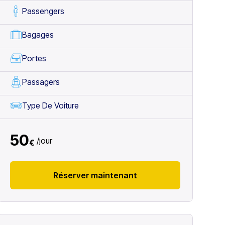
Passengers
Bagages
Portes
Passagers
Type De Voiture
50
/
jour
€
Réserver maintenant