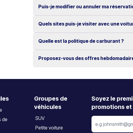
Si nécessaire, un véhicule de remplacement v
Puis-je modifier ou annuler ma réservati
Non, tous nos véhicules bénéficient du kilomét
Quels sites puis-je visiter avec une voitu
Oui, les modifications et annulations sont gra
L’annulation doit être effectuée au moins 2 jo
Quelle est la politique de carburant ?
Découvrez des lieux emblématiques tels que 
d’Elafonissi, ainsi que les villes de La Canée
Proposez-vous des offres hebdomadair
Le véhicule doit être restitué avec le même n
Oui, nous proposons des tarifs hebdomadaire
iles
Groupes de
Soyez le premi
véhicules
promotions et 
te
SUV
s de
Petite voiture