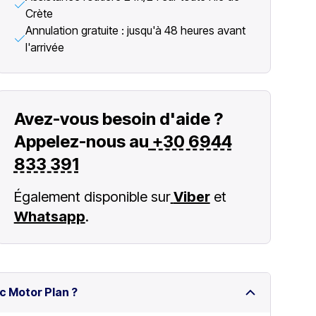
Crète
Annulation gratuite : jusqu'à 48 heures avant
l'arrivée
Avez-vous besoin d'aide ?
Appelez-nous au
+30 6944
833 391
Également disponible sur
Viber
et
Whatsapp
.
c Motor Plan ?