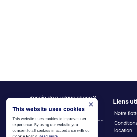
Besoin de quelque chose ?
Liens ut
×
Appelez-nous
This website uses cookies
Notre flot
+30 6944 833 391
This website uses cookies to improve user
Condition
experience. By using our website you
location
consent to all cookies in accordance with our
Car Motor Plan
Cookie Policy.
Read more