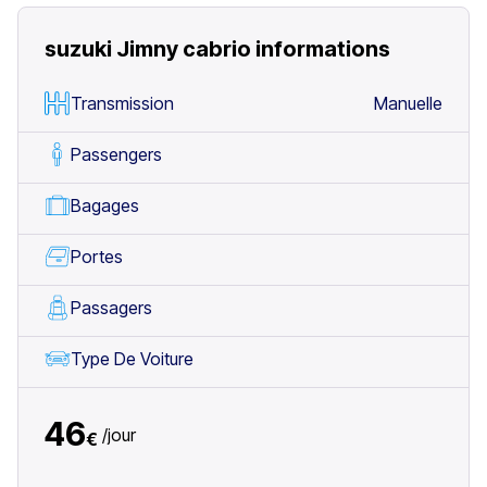
suzuki Jimny cabrio
informations
Transmission
Manuelle
Passengers
Bagages
Portes
Passagers
Type De Voiture
46
/
jour
€