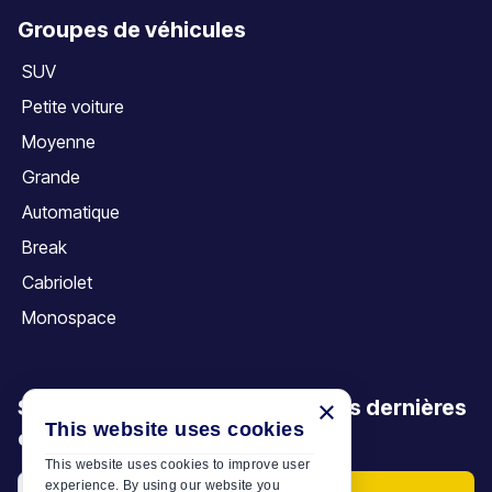
Groupes de véhicules
SUV
Petite voiture
Moyenne
Grande
Automatique
Break
Cabriolet
Monospace
Soyez le premier à découvrir nos dernières
×
This website uses cookies
offres, promotions et articles
This website uses cookies to improve user
experience. By using our website you