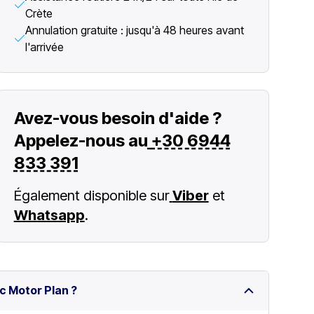
Crète
Annulation gratuite : jusqu'à 48 heures avant
l'arrivée
Avez-vous besoin d'aide ?
Appelez-nous au
+30 6944
833 391
Également disponible sur
Viber
et
Whatsapp
.
c Motor Plan ?