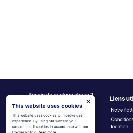
Besoin de quelque chose ?
Liens ut
×
Appelez-nous
This website uses cookies
Notre flot
+30 6944 833 391
This website uses cookies to improve user
Condition
experience. By using our website you
location
consent to all cookies in accordance with our
Car Motor Plan
Cookie Policy.
Read more