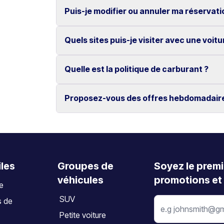
Si nécessaire, un véhicule de remplacement v
Puis-je modifier ou annuler ma réservati
Non, tous nos véhicules bénéficient du kilomét
Quels sites puis-je visiter avec une voitu
Oui, les modifications et annulations sont gra
L’annulation doit être effectuée au moins 2 jo
Quelle est la politique de carburant ?
Découvrez des lieux emblématiques tels que 
d’Elafonissi, ainsi que les villes de La Canée
Proposez-vous des offres hebdomadair
Le véhicule doit être restitué avec le même n
Oui, nous proposons des tarifs hebdomadaire
iles
Groupes de
Soyez le premi
véhicules
promotions et 
te
SUV
s de
Petite voiture