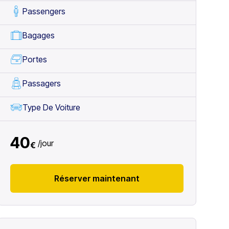
Passengers
Bagages
Portes
Passagers
Type De Voiture
40
/
jour
€
Réserver maintenant