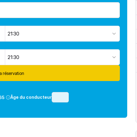
21:30
21:30
la réservation
Âge du conducteur
65