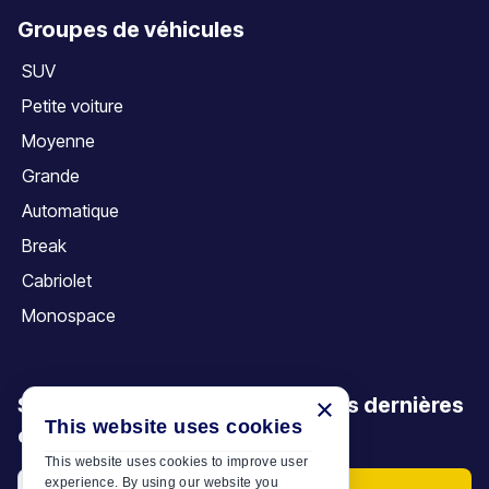
Groupes de véhicules
SUV
Petite voiture
Moyenne
Grande
Automatique
Break
Cabriolet
Monospace
Soyez le premier à découvrir nos dernières
×
This website uses cookies
offres, promotions et articles
This website uses cookies to improve user
experience. By using our website you