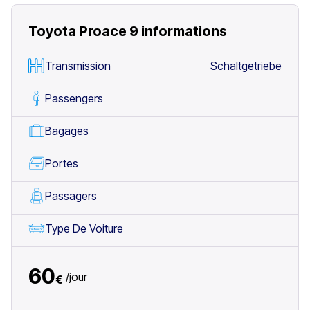
Toyota Proace 9
informations
Transmission
Schaltgetriebe
Passengers
Bagages
Portes
Passagers
Type De Voiture
60
/
jour
€