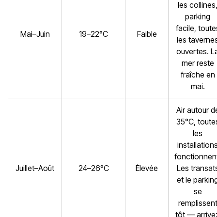
les collines
parking
facile, toute
Mai–Juin
19–22°C
Faible
les taverne
ouvertes. L
mer reste
fraîche en
mai.
Air autour d
35°C, toute
les
installation
fonctionnen
Juillet–Août
24–26°C
Élevée
Les transat
et le parkin
se
remplissen
tôt — arrive