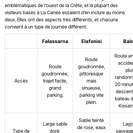
emblématiques de l’ouest de la Crète, et la plupart des
visiteurs basés à La Canée essaient d’en inclure au moins
deux. Elles ont des aspects très différents, et chacune
convient à un type de journée différent.
Falassarna
Elafonisi
Bal
Route en
Route
accide
Route
goudronnée,
plu
goudronnée,
pittoresque
randonn
Accès
trajet facile,
mais
20 minu
grand
sinueuse,
descent
parking.
parking vite
bateau d
plein.
Kissa
Sable teinté
Large sable
Lag
de rose, eaux
Type de
doré,
sauvage