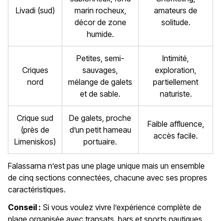
Livadi (sud)
marin rocheux,
amateurs de
décor de zone
solitude.
humide.
Petites, semi-
Intimité,
Criques
sauvages,
exploration,
nord
mélange de galets
partiellement
et de sable.
naturiste.
Crique sud
De galets, proche
Faible affluence,
(près de
d’un petit hameau
accès facile.
Limeniskos)
portuaire.
Falassarna n’est pas une plage unique mais un ensemble
de cinq sections connectées, chacune avec ses propres
caractéristiques.
Conseil :
Si vous voulez vivre l’expérience complète de
plage organisée avec transats, bars et sports nautiques,