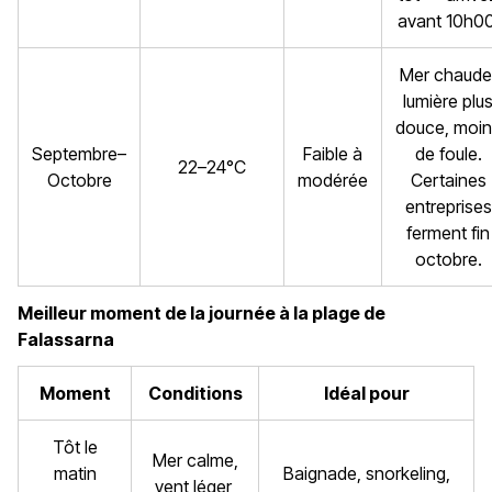
avant 10h00
Mer chaude
lumière plu
douce, moin
Septembre–
Faible à
de foule.
22–24°C
Octobre
modérée
Certaines
entreprises
ferment fin
octobre.
Meilleur moment de la journée à la plage de
Falassarna
Moment
Conditions
Idéal pour
Tôt le
Mer calme,
matin
Baignade, snorkeling,
vent léger,