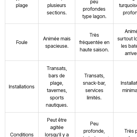
peu
plage
plusieurs
turquois
profondes
sections.
profo
type lagon.
Anim
Très
Animée mais
surtout l
Foule
fréquentée en
spacieuse.
les bat
haute saison.
arrive
Transats,
bars de
Transats,
plage,
snack-bar,
Installa
Installations
tavernes,
services
minima
sports
limités.
nautiques.
Peut être
Peu
agitée
profonde,
Très 
Conditions
lorsqu’il y a