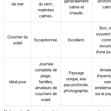
généralement
profond
de mer
du vent ;
calme et
calm
matinées
chaude.
calmes.
Bon, 
souvent 
Coucher du
Exceptionnel.
Excellent.
com
soleil
excurs
d’une jo
Journée
complète de
Amate
Paysage
plage,
d’aventu
unique, eau
Idéal pour
familles,
vue
peu profonde,
amateurs de
embléma
photographie.
couchers de
sur le pa
soleil.