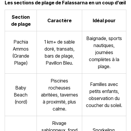
Les sections de plage de Falassarna en un coup d’œil
Section
Caractère
Idéal pour
de plage
Baignade, sports
Pachia
1 km+ de sable
nautiques,
Ammos
doré, transats,
journées
(Grande
bars de plage,
complètes à la
Plage)
Pavillon Bleu.
plage.
Piscines
Familles avec
Baby
rocheuses
petits enfants,
Beach
abritées, tavernes
observation du
(nord)
à proximité, plus
coucher du soleil.
calme.
Rivage
sablonneux, fond
Snorkeling,