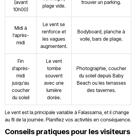
(avant
trouver un parking.
plage vide.
10h00)
Le vent se
Midi à
renforce et
Bodyboard, planche à
l’après-
les vagues
voile, bars de plage.
midi
augmentent.
Fin
Le vent
d’après-
tombe
Photographie, coucher
midi
souvent
du soleil depuis Baby
jusqu’au
avec une
Beach ou les terrasses
coucher
lumière
des tavernes.
du soleil
dorée.
Le vent est la principale variable à Falassarna, et il change
au fil de la journée. Planifiez vos activités en conséquence.
Conseils pratiques pour les visiteurs