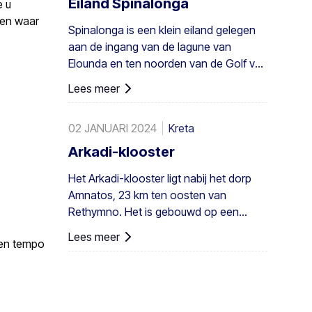
Eiland Spinalonga
e u
kolonie niet alleen in Griekenland maar
pen waar
Spinalonga is een klein eiland gelegen
ook in heel Europa. Een voldoende
aan de ingang van de lagune van
groot bestand bestaat in Preveli, met
Elounda en ten noorden van de Golf van
kleinere groepen elders, bijvoorbeeld bij
Mirabello.
Agios Nikitas. De palm komt ook hier en
Lees meer
daar voor op de zuidwestelijke Egeïsche
eilanden, Cyprus en in Turkije.
02 JANUARI 2024
Kreta
Arkadi-klooster
Het Arkadi-klooster ligt nabij het dorp
Amnatos, 23 km ten oosten van
Rethymno. Het is gebouwd op een
hoogte van 500 m, op een vruchtbare ...
Lees meer
gen tempo