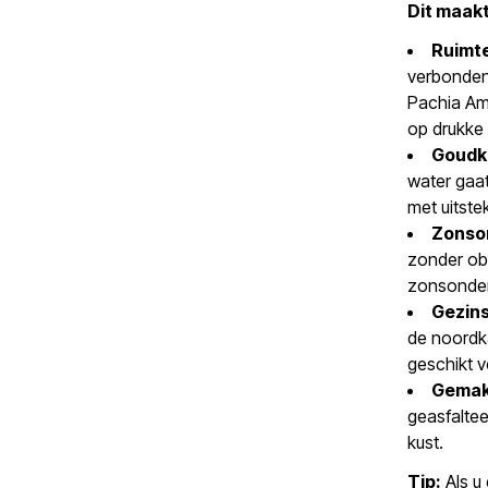
Dit maakt
Ruimte
verbonden 
Pachia Am
op drukke
Goudkl
water gaat
met uitste
Zonson
zonder obs
zonsonder
Gezins
de noordk
geschikt v
Gemakk
geasfalte
kust.
Tip:
Als u 