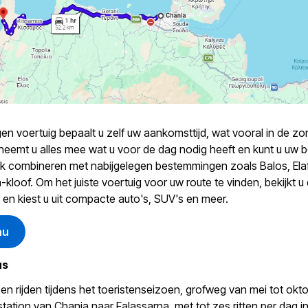
en voertuig bepaalt u zelf uw aankomsttijd, wat vooral in de z
 neemt u alles mee wat u voor de dag nodig heeft en kunt u uw
k combineren met nabijgelegen bestemmingen zoals Balos, Elaf
-kloof. Om het juiste voertuig voor uw route te vinden, bekijkt 
 en kiest u uit compacte auto's, SUV's en meer.
nu
us
n rijden tijdens het toeristenseizoen, grofweg van mei tot okto
tation van Chania naar Falassarna, met tot zes ritten per dag in