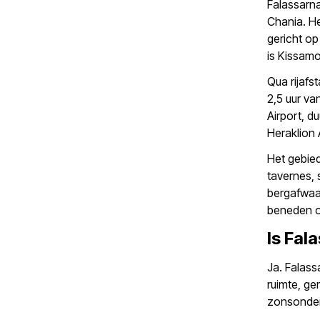
Falassarna
Chania. He
gericht op
is Kissam
Qua rijafs
2,5 uur v
Airport, du
Heraklion 
Het gebied
tavernes, 
bergafwaar
beneden o
Is Fal
Ja. Falass
ruimte, g
zonsonder