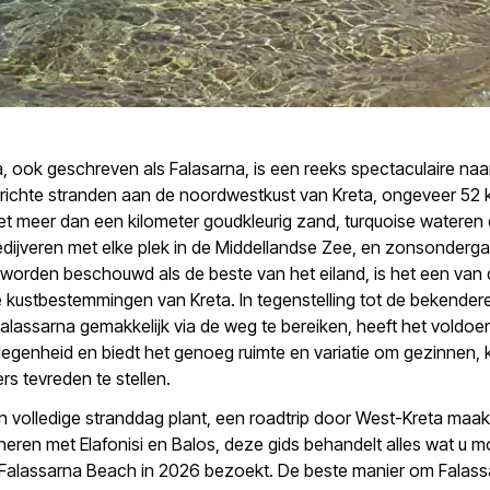
, ook geschreven als Falasarna, is een reeks spectaculaire naa
richte stranden aan de noordwestkust van Kreta, ongeveer 52
t meer dan een kilometer goudkleurig zand, turquoise wateren 
dijveren met elke plek in de Middellandse Zee, en zonsonderg
worden beschouwd als de beste van het eiland, is het een van
kustbestemmingen van Kreta. In tegenstelling tot de bekender
Falassarna gemakkelijk via de weg te bereiken, heeft het voldo
egenheid en biedt het genoeg ruimte en variatie om gezinnen, 
ers tevreden te stellen.
n volledige stranddag plant, een roadtrip door West-Kreta maakt
neren met Elafonisi en Balos, deze gids behandelt alles wat u 
 Falassarna Beach in 2026 bezoekt. De beste manier om Falass