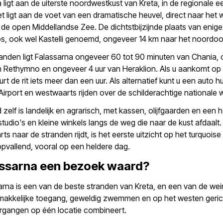
 ligt aan de uiterste noordwestkust van Kreta, in de regionale e
t ligt aan de voet van een dramatische heuvel, direct naar het
 de open Middellandse Zee. De dichtstbijzijnde plaats van eni
os, ook wel Kastelli genoemd, ongeveer 14 km naar het noordoo
tanden ligt Falassarna ongeveer 60 tot 90 minuten van Chania,
an Rethymno en ongeveer 4 uur van Heraklion. Als u aankomt op
urt de rit iets meer dan een uur. Als alternatief kunt u een auto 
Airport en westwaarts rijden over de schilderachtige nationale 
 zelf is landelijk en agrarisch, met kassen, olijfgaarden en een 
studio's en kleine winkels langs de weg die naar de kust afdaalt. 
ts naar de stranden rijdt, is het eerste uitzicht op het turquoise
pvallend, vooral op een heldere dag.
assarna een bezoek waard?
arna is een van de beste stranden van Kreta, en een van de wei
emakkelijke toegang, geweldig zwemmen en op het westen geri
gangen op één locatie combineert.