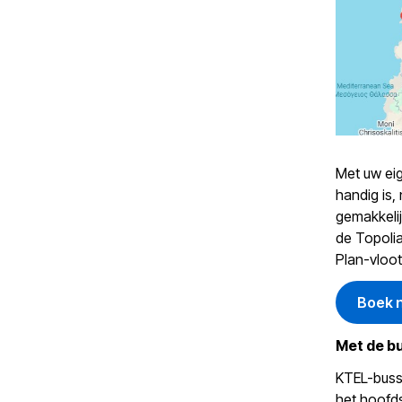
Met uw eig
handig is,
gemakkelij
de Topolia
Plan-vloot
Boek 
Met de b
KTEL-busse
het hoofds