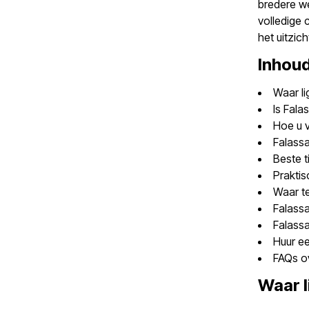
bredere we
volledige 
het uitzic
Inhou
Waar li
Is Fal
Hoe u 
Falassa
Beste t
Prakti
Waar te
Falassa
Falassa
Huur ee
FAQs o
Waar l