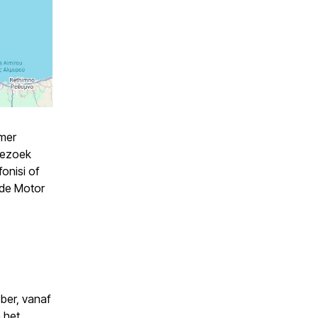
omer
 bezoek
onisi of
u de Motor
ber, vanaf
 het