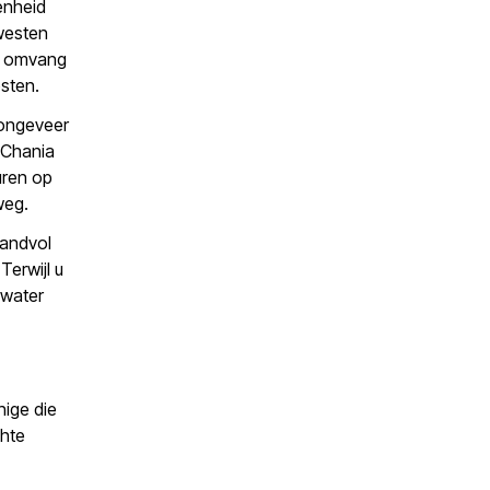
enheid
 westen
ge omvang
sten.
 ongeveer
 Chania
huren op
weg.
handvol
Terwijl u
 water
nige die
chte