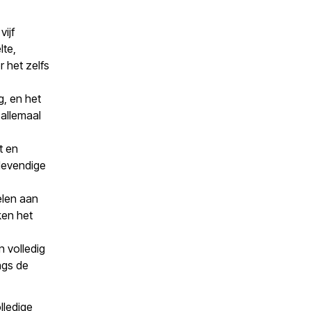
ijf
lte,
 het zelfs
g, en het
 allemaal
t en
levendige
elen aan
ken het
n volledig
ngs de
lledige