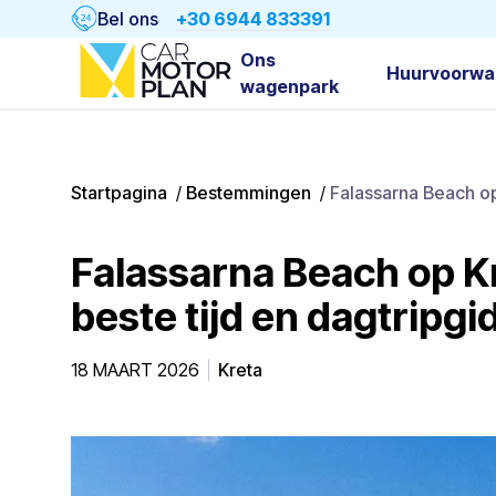
Bel ons
+30 6944 833391
Ons
Huurvoorwa
wagenpark
Startpagina
/
Bestemmingen
/
Falassarna Beach op
Falassarna Beach op Kr
beste tijd en dagtripgi
18 MAART 2026
Kreta