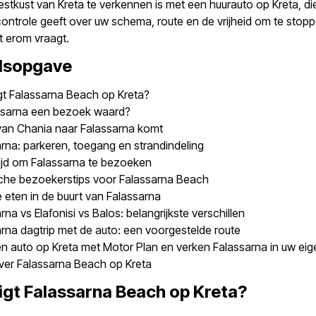
stkust van Kreta te verkennen is met een huurauto op Kreta, di
controle geeft over uw schema, route en de vrijheid om te stop
ht erom vraagt.
dsopgave
gt Falassarna Beach op Kreta?
assarna een bezoek waard?
van Chania naar Falassarna komt
rna: parkeren, toegang en strandindeling
ijd om Falassarna te bezoeken
sche bezoekerstips voor Falassarna Beach
 eten in de buurt van Falassarna
rna vs Elafonisi vs Balos: belangrijkste verschillen
rna dagtrip met de auto: een voorgestelde route
n auto op Kreta met Motor Plan en verken Falassarna in uw ei
ver Falassarna Beach op Kreta
igt Falassarna Beach op Kreta?