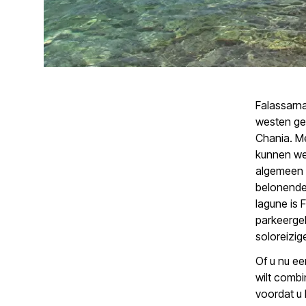
Falassarna
westen ge
Chania. Me
kunnen we
algemeen 
belonende 
lagune is 
parkeergel
soloreizig
Of u nu ee
wilt combi
voordat u