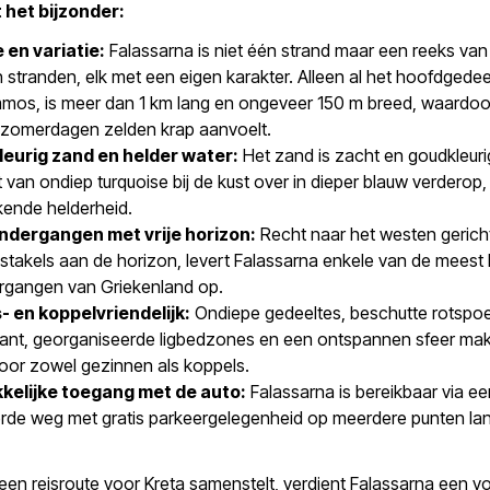
 het bijzonder:
 en variatie:
Falassarna is niet één strand maar een reeks van v
stranden, elk met een eigen karakter. Alleen al het hoofdgedee
mos, is meer dan 1 km lang en ongeveer 150 m breed, waardoor
 zomerdagen zelden krap aanvoelt.
eurig zand en helder water:
Het zand is zacht en goudkleuri
 van ondiep turquoise bij de kust over in dieper blauw verderop,
kende helderheid.
dergangen met vrije horizon:
Recht naar het westen gerich
takels aan de horizon, levert Falassarna enkele van de meest 
gangen van Griekenland op.
- en koppelvriendelijk:
Ondiepe gedeeltes, beschutte rotspo
ant, georganiseerde ligbedzones en een ontspannen sfeer ma
oor zowel gezinnen als koppels.
elijke toegang met de auto:
Falassarna is bereikbaar via ee
erde weg met gratis parkeergelegenheid op meerdere punten la
een reisroute voor Kreta samenstelt, verdient Falassarna een vo