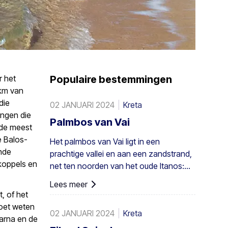
r het
Populaire bestemmingen
 km van
die
02 JANUARI 2024
Kreta
angen die
Palmbos van Vai
 de meest
e Balos-
Het palmbos van Vai ligt in een
ende
prachtige vallei en aan een zandstrand,
koppels en
net ten noorden van het oude Itanos:
28 km van Sitia, 8 km van Palaikastro en
Lees meer
6 km van Toplou via hun respectieve
, of het
wegen. Het beslaat 200 stremmata (50
moet weten
02 JANUARI 2024
Kreta
acres) en bestaat uit inheemse
arna en de
Theophrastus-palmen – de grootste