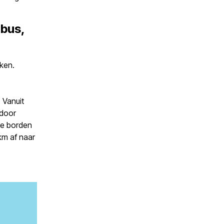
 bus,
ken.
 Vanuit
 door
de borden
km af naar