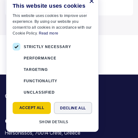
×
This website uses cookies
Lees meer
This website uses cookies to improve user
experience. By using our website you
consent to all cookies in accordance with our
Cookie Policy.
Read more
STRICTLY NECESSARY
PERFORMANCE
TARGETING
FUNCTIONALITY
Heeft u iets nodig? Bel ons
UNCLASSIFIED
+30 6944 833 391
ACCEPT ALL
DECLINE ALL
Car Motor Plan
SHOW DETAILS
Hersonissos, 70014 Crete, Greece