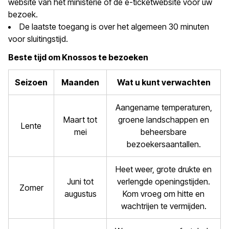
website van het ministerie of de e-ticketwebsite vóór uw
bezoek.
De laatste toegang is over het algemeen 30 minuten
voor sluitingstijd.
Beste tijd om Knossos te bezoeken
Seizoen
Maanden
Wat u kunt verwachten
Aangename temperaturen,
Maart tot
groene landschappen en
Lente
mei
beheersbare
bezoekersaantallen.
Heet weer, grote drukte en
Juni tot
verlengde openingstijden.
Zomer
augustus
Kom vroeg om hitte en
wachtrijen te vermijden.