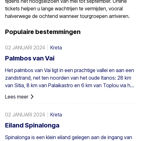
tijdens het hoogseizoen van mei tot september. Online
tickets helpen u lange wachtrijen te vermijden, vooral
halverwege de ochtend wanneer tourgroepen arriveren.
Populaire bestemmingen
02 JANUARI 2024
Kreta
Palmbos van Vai
Het palmbos van Vai ligt in een prachtige vallei en aan een
zandstrand, net ten noorden van het oude Itanos: 28 km
van Sitia, 8 km van Palaikastro en 6 km van Toplou via hun
respectieve wegen. Het beslaat 200 stremmata (50 acres)
Lees meer
en bestaat uit inheemse Theophrastus-palmen – de
grootste kolonie niet alleen in Griekenland maar ook in
02 JANUARI 2024
Kreta
heel Europa. Een voldoende groot bestand bestaat in
Preveli, met kleinere groepen elders, bijvoorbeeld bij Agios
Eiland Spinalonga
Nikitas. De palm komt ook hier en daar voor op de
Spinalonga is een klein eiland gelegen aan de ingang van
zuidwestelijke Egeïsche eilanden, Cyprus en in Turkije.