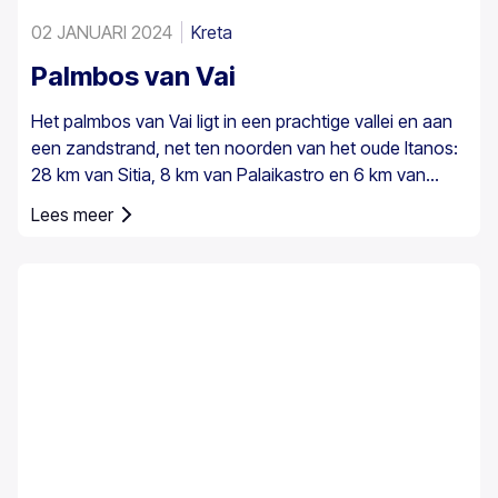
02 JANUARI 2024
Kreta
Palmbos van Vai
Het palmbos van Vai ligt in een prachtige vallei en aan
een zandstrand, net ten noorden van het oude Itanos:
28 km van Sitia, 8 km van Palaikastro en 6 km van
Toplou via hun respectieve wegen. Het beslaat 200
Lees meer
stremmata (50 acres) en bestaat uit inheemse
Theophrastus-palmen – de grootste kolonie niet alleen
in Griekenland maar ook in heel Europa. Een voldoende
groot bestand bestaat in Preveli, met kleinere groepen
elders, bijvoorbeeld bij Agios Nikitas. De palm komt ook
hier en daar voor op de zuidwestelijke Egeïsche
eilanden, Cyprus en in Turkije.