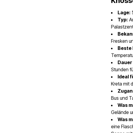
Knosso
Lage:
5
Typ:
Ar
Palastzen
Bekann
Fresken u
Beste 
Temperatu
Dauer
Stunden fü
Ideal f
Kreta mit
Zugan
Bus und Ta
Was ma
Gelände un
Was ma
eine Flasc