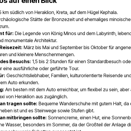
s auf einen Blick
 km südlich von Heraklion, Kreta, auf dem Hügel Kephala.
chäologische Stätte der Bronzezeit und ehemaliges minoische
trum.
t für:
Die Legende von König Minos und dem Labyrinth, leben
nd monumentale Architektur.
Reisezeit:
März bis Mai und September bis Oktober für ange
ren und kleinere Menschenmengen.
 des Besuchs:
1,5 bis 2 Stunden für einen Standardbesuch oder
r eine ausführliche oder geführte Tour.
ür:
Geschichtsliebhaber, Familien, kulturorientierte Reisende und 
 dem Auto erkunden.
g:
Am besten mit dem Auto erreichbar, um flexibel zu sein, aber
xi von Heraklion aus zugänglich.
n tragen sollte:
Bequeme Wanderschuhe mit gutem Halt, da 
eben ist und es Steinwege sowie Stufen gibt.
n mitbringen sollte:
Sonnencreme, einen Hut, eine Sonnenbri
he Wasser, besonders im Sommer, da der Großteil der Anlage di