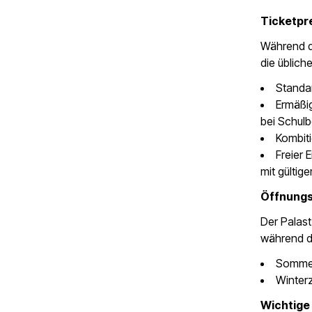
Ticketpre
Während di
die übliche
Standa
Ermäßig
bei Schul
Kombit
Freier 
mit gültig
Öffnungs
Der Palast
während de
Sommerz
Winterz
Wichtige