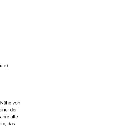
ute)
r Nähe von
einer der
ahre alte
rum, das