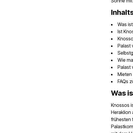
Sonne mit 
Inhalt
Was ist
Ist Kn
Knosso
Palast
Selbstg
Wie ma
Palast
Mieten 
FAQs z
Was is
Knossos is
Heraklion 
frühesten 
Palastkomp