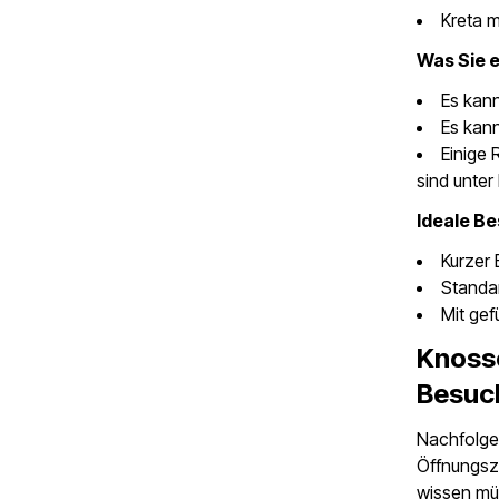
Kreta m
Was Sie 
Es kann
Es kann
Einige 
sind unter 
Ideale B
Kurzer 
Standa
Mit gef
Knosso
Besuc
Nachfolgen
Öffnungsze
wissen mü