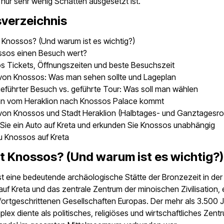
nur sehr wenig Schatten ausgesetzt ist.
sverzeichnis
 Knossos? (Und warum ist es wichtig?)
ossos einen Besuch wert?
s Tickets, Öffnungszeiten und beste Besuchszeit
 von Knossos: Was man sehen sollte und Lageplan
eführter Besuch vs. geführte Tour: Was soll man wählen
n vom Heraklion nach Knossos Palace kommt
 von Knossos und Stadt Heraklion (Halbtages- und Ganztagesro
Sie ein Auto auf Kreta und erkunden Sie Knossos unabhängig
u Knossos auf Kreta
t Knossos? (Und warum ist es wichtig?)
t eine bedeutende archäologische Stätte der Bronzezeit in de
auf Kreta und das zentrale Zentrum der minoischen Zivilisation, 
fortgeschrittenen Gesellschaften Europas. Der mehr als 3.500 J
lex diente als politisches, religiöses und wirtschaftliches Zent