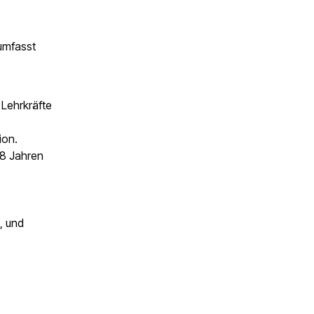
 umfasst
 Lehrkräfte
ion.
18 Jahren
, und