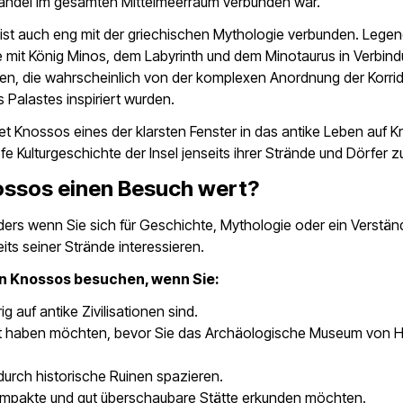
andel im gesamten Mittelmeerraum verbunden war.
 ist auch eng mit der griechischen Mythologie verbunden. Lege
e mit König Minos, dem Labyrinth und dem Minotaurus in Verbind
en, die wahrscheinlich von der komplexen Anordnung der Korri
Palastes inspiriert wurden.
et Knossos eines der klarsten Fenster in das antike Leben auf K
tiefe Kulturgeschichte der Insel jenseits ihrer Strände und Dörfer z
ossos einen Besuch wert?
ers wenn Sie sich für Geschichte, Mythologie oder ein Verstän
eits seiner Strände interessieren.
en Knossos besuchen, wenn Sie:
ig auf antike Zivilisationen sind.
t haben möchten, bevor Sie das Archäologische Museum von H
urch historische Ruinen spazieren.
ompakte und gut überschaubare Stätte erkunden möchten.