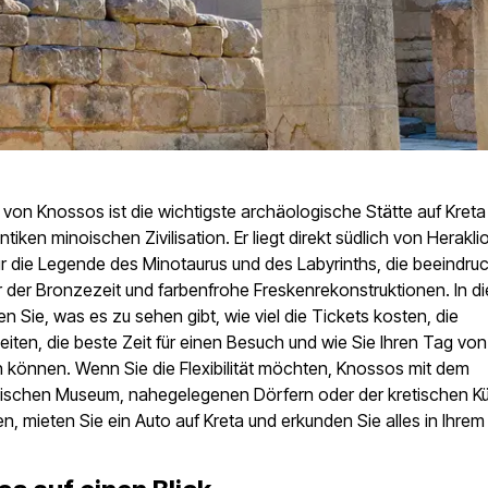
 von Knossos ist die wichtigste archäologische Stätte auf Kret
tiken minoischen Zivilisation. Er liegt direkt südlich von Herakli
r die Legende des Minotaurus und des Labyrinths, die beeindr
r der Bronzezeit und farbenfrohe Freskenrekonstruktionen. In d
en Sie, was es zu sehen gibt, wie viel die Tickets kosten, die
iten, die beste Zeit für einen Besuch und wie Sie Ihren Tag von
 können. Wenn Sie die Flexibilität möchten, Knossos mit dem
ischen Museum, nahegelegenen Dörfern oder der kretischen Kü
n, mieten Sie ein Auto auf Kreta und erkunden Sie alles in Ihre