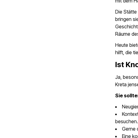
mit dem H
Die Stätte
bringen si
Geschicht
Räume des 
Heute biet
hilft, die 
Ist Kn
Ja, besond
Kreta jens
Sie sollt
Neugier
Kontex
besuchen.
Gerne d
Eine k