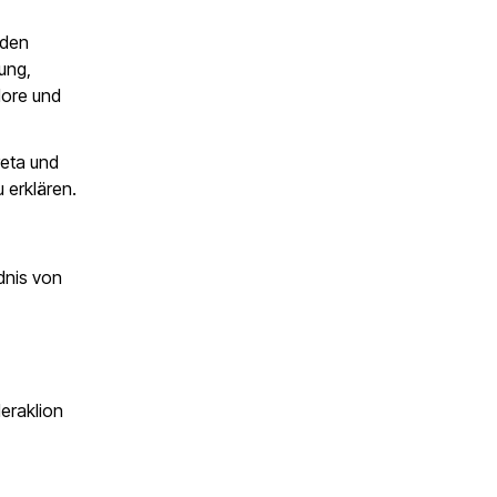
nden
ung,
dore und
reta und
u erklären.
dnis von
eraklion