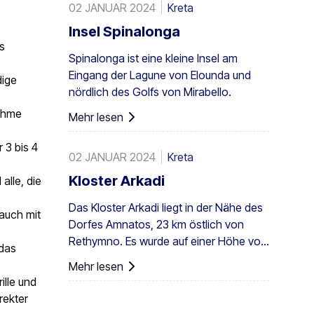
02 JANUAR 2024
Kreta
Fläche von 200 Stremmata (50 Acres)
besteht er aus den einheimischen
Insel Spinalonga
Theophrastus-Palmen – der größten
s
Spinalonga ist eine kleine Insel am
Kolonie nicht nur in Griechenland,
Eingang der Lagune von Elounda und
sondern in ganz Europa. Ein
dige
nördlich des Golfs von Mirabello.
ausreichend großer Bestand existiert
auch in Preveli, mit kleineren Gruppen an
nehme
Mehr lesen
anderen Orten, z. B. in Agios Nikitas. Die
Palme kommt außerdem vereinzelt auf
 3 bis 4
02 JANUAR 2024
Kreta
den südwestlichen Ägäisinseln, auf
Zypern und in der Türkei vor.
Kloster Arkadi
alle, die
Das Kloster Arkadi liegt in der Nähe des
 auch mit
Dorfes Amnatos, 23 km östlich von
Rethymno. Es wurde auf einer Höhe von
das
500 m auf einem fruchtbaren ...
Mehr lesen
errichtet.
lle und
rekter