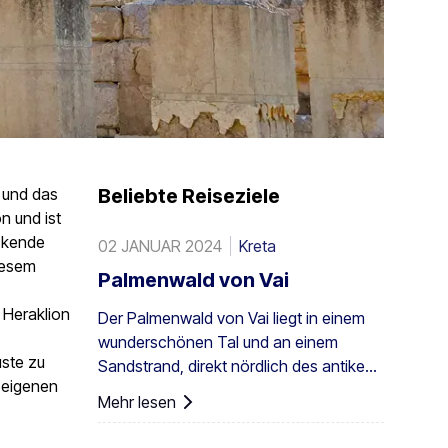
a und das
Beliebte Reiseziele
on und ist
uckende
02 JANUAR 2024
Kreta
iesem
Palmenwald von Vai
 Heraklion
Der Palmenwald von Vai liegt in einem
wunderschönen Tal und an einem
ste zu
Sandstrand, direkt nördlich des antiken
m eigenen
Itanos: 28 km von Sitia, 8 km von
Mehr lesen
Palaikastro und 6 km von Toplou über
die jeweiligen Straßen entfernt. Mit einer