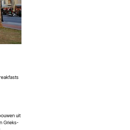
reakfasts
bouwen uit
n Grieks-
.