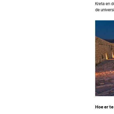
Kreta en 
de univers
Hoe er t