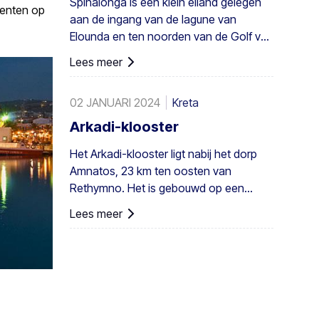
Spinalonga is een klein eiland gelegen
ook in heel Europa. Een voldoende
denten op
aan de ingang van de lagune van
groot bestand bestaat in Preveli, met
Elounda en ten noorden van de Golf van
kleinere groepen elders, bijvoorbeeld bij
Mirabello.
Agios Nikitas. De palm komt ook hier en
Lees meer
daar voor op de zuidwestelijke Egeïsche
eilanden, Cyprus en in Turkije.
02 JANUARI 2024
Kreta
Arkadi-klooster
Het Arkadi-klooster ligt nabij het dorp
Amnatos, 23 km ten oosten van
Rethymno. Het is gebouwd op een
hoogte van 500 m, op een vruchtbare ...
Lees meer