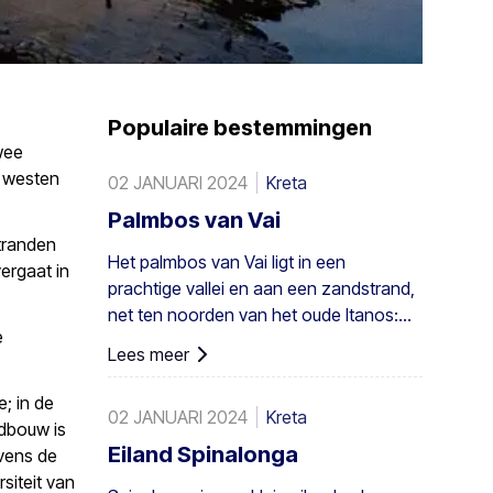
Populaire bestemmingen
wee
t westen
02 JANUARI 2024
Kreta
Palmbos van Vai
stranden
Het palmbos van Vai ligt in een
vergaat in
prachtige vallei en aan een zandstrand,
net ten noorden van het oude Itanos:
e
28 km van Sitia, 8 km van Palaikastro en
Lees meer
6 km van Toplou via hun respectieve
wegen. Het beslaat 200 stremmata (50
; in de
02 JANUARI 2024
Kreta
acres) en bestaat uit inheemse
ndbouw is
Theophrastus-palmen – de grootste
Eiland Spinalonga
evens de
kolonie niet alleen in Griekenland maar
rsiteit van