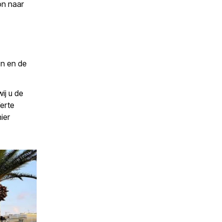
on naar
on en de
ij u de
ferte
ier