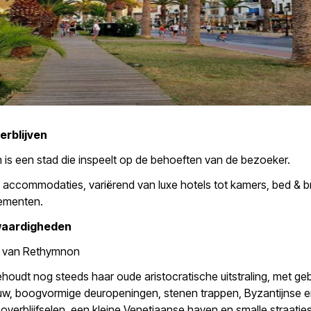
erblijven
is een stad die inspeelt op de behoeften van de bezoeker.
el accommodaties, variërend van luxe hotels tot kamers, bed & b
ementen.
waardigheden
 van Rethymnon
houdt nog steeds haar oude aristocratische uitstraling, met ge
uw, boogvormige deuropeningen, stenen trappen, Byzantijnse e
verblijfselen, een kleine Venetiaanse haven en smalle straatjes