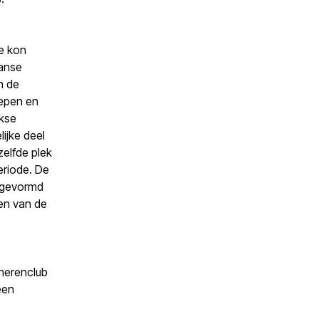
Ze kon
aanse
n de
repen en
rkse
ijke deel
elfde plek
eriode. De
omgevormd
ten van de
 herenclub
een