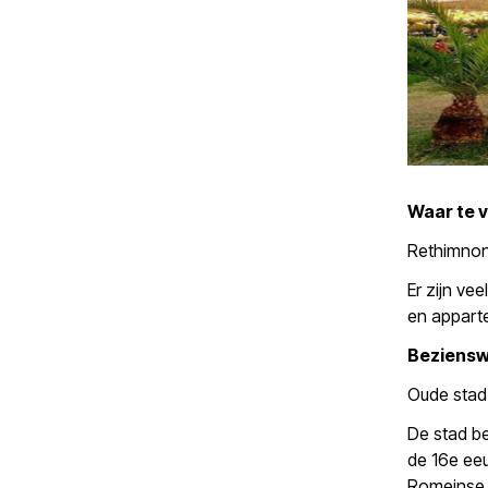
Waar te v
Rethimnon 
Er zijn ve
en appart
Beziens
Oude stad
De stad be
de 16e ee
Romeinse o