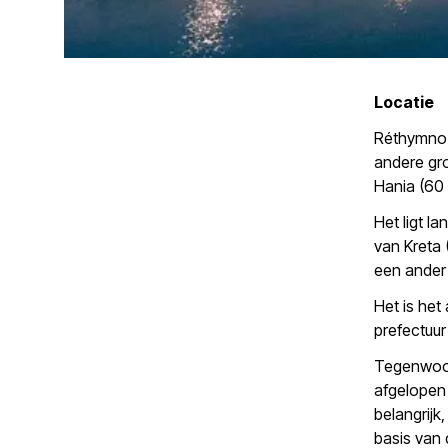
Locatie
Réthymno i
andere gro
Hania (60
Het ligt l
van Kreta 
een ander
Het is het
prefectuu
Tegenwoord
afgelopen 
belangrijk
basis van 