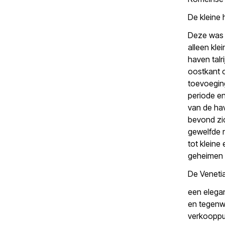
De kleine
Deze was v
alleen kl
haven talr
oostkant o
toevoegin
periode en
van de ha
bevond zic
gewelfde 
tot kleine
geheimen 
De Veneti
een elegan
en tegenwo
verkooppu