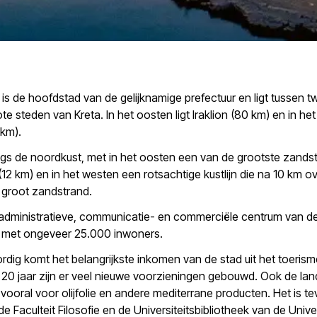
s de hoofdstad van de gelijknamige prefectuur en ligt tussen t
te steden van Kreta. In het oosten ligt Iraklion (80 km) en in he
 km).
angs de noordkust, met in het oosten een van de grootste zand
(12 km) en in het westen een rotsachtige kustlijn die na 10 km o
 groot zandstrand.
 administratieve, communicatie- en commerciële centrum van d
r met ongeveer 25.000 inwoners.
ig komt het belangrijkste inkomen van de stad uit het toerisme
20 jaar zijn er veel nieuwe voorzieningen gebouwd. Ook de la
, vooral voor olijfolie en andere mediterrane producten. Het is t
de Faculteit Filosofie en de Universiteitsbibliotheek van de Unive