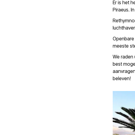
Er is het 
Piraeus. I
Rethymnon
luchthaven
Openbare b
meeste st
We raden u
best mogel
aanvragen
beleven!