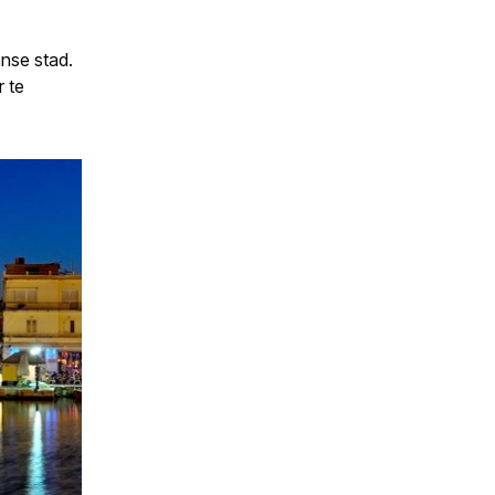
anse stad.
 te