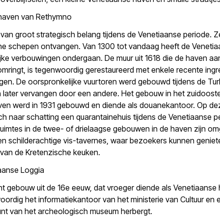
 haven van Rethymno
an groot strategisch belang tijdens de Venetiaanse periode. 
eine schepen ontvangen. Van 1300 tot vandaag heeft de Veneti
ijke verbouwingen ondergaan. De muur uit 1618 die de haven aa
mringt, is tegenwoordig gerestaureerd met enkele recente ing
gen. De oorspronkelijke vuurtoren werd gebouwd tijdens de Tu
 later vervangen door een andere. Het gebouw in het zuidoostel
ven werd in 1931 gebouwd en diende als douanekantoor. Op dez
h naar schatting een quarantainehuis tijdens de Venetiaanse p
ruimtes in de twee- of drielaagse gebouwen in de haven zijn 
 en schilderachtige vis-tavernes, waar bezoekers kunnen genie
van de Kretenzische keuken.
aanse Loggia
t gebouw uit de 16e eeuw, dat vroeger diende als Venetiaanse
ordig het informatiekantoor van het ministerie van Cultuur en 
nt van het archeologisch museum herbergt.