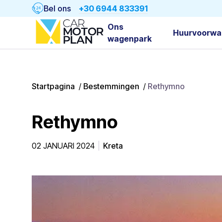
Bel ons
+30 6944 833391
Ons
Huurvoorwa
wagenpark
Startpagina
/
Bestemmingen
/
Rethymno
Rethymno
02 JANUARI 2024
Kreta