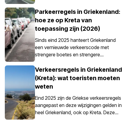
verkennen – iets wat eenvoudig mogelijk
wordt gemaakt met een huurauto. Het is
Parkeerregels in Griekenland:
echter belangrijk om te weten dat een
hoe ze op Kreta van
autoverzekering in Griekenland niet
toepassing zijn (2026)
alleen een optie is; het is verplicht voor
alle huurauto’s.
Sinds eind 2025 hanteert Griekenland
een vernieuwde verkeerscode met
strengere boetes en strengere
handhaving van parkeerregels, vooral in
stadscentra, havens, voetgangerszones
Verkeersregels in Griekenland
en gereguleerde parkeergebieden. De
(Kreta): wat toeristen moeten
parkeerregels in Griekenland zijn landelijk
weten
vastgesteld, maar parkeren op Kreta
vraagt extra aandacht door de
Eind 2025 zijn de Griekse verkeersregels
combinatie van historische centra,
aangepast en deze wijzigingen gelden in
smalle straten, drukke havens en
heel Griekenland, ook op Kreta. Deze
seizoensgebonden toeristenverkeer op
updates hebben invloed op het
het eiland.
dagelijkse rijden, met name op
snelheidscontrole en de