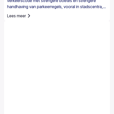
verkeerscode met strengere boetes en strengere
handhaving van parkeerregels, vooral in stadscentra,
havens, voetgangerszones en gereguleerde
Lees meer
parkeergebieden. De parkeerregels in Griekenland zijn
landelijk vastgesteld, maar parkeren op Kreta vraagt
extra aandacht door de combinatie van historische
centra, smalle straten, drukke havens en
seizoensgebonden toeristenverkeer op het eiland.