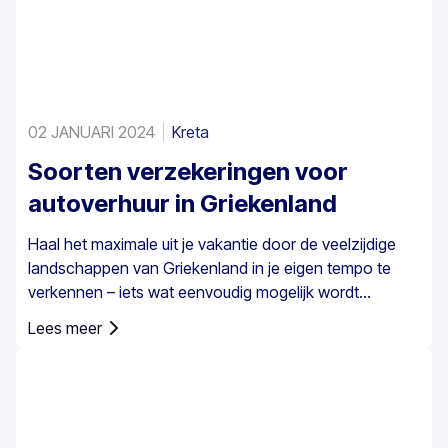
02 JANUARI 2024
Kreta
Soorten verzekeringen voor
autoverhuur in Griekenland
Haal het maximale uit je vakantie door de veelzijdige
landschappen van Griekenland in je eigen tempo te
verkennen – iets wat eenvoudig mogelijk wordt
gemaakt met een huurauto. Het is echter belangrijk om
Lees meer
te weten dat een autoverzekering in Griekenland niet
alleen een optie is; het is verplicht voor alle huurauto’s.