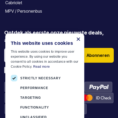
Cabriolet
MPV / Personenbus
Ontdek als eerste onze nieuwste deals,
×
aanbiedingen en artikelen
This website uses cookies
This website uses cookies to improve user
Abonneren
experience. By using our website you
consent to all cookies in accordance with our
Cookie Policy.
Read more
*
Ik heb de
Algemene voorwaarden
STRICTLY NECESSARY
PERFORMANCE
TARGETING
FUNCTIONALITY
UNCLASSIFIED