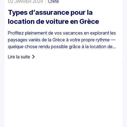
02 JANVIER 2024
Crète
Types d’assurance pour la
location de voiture en Grèce
Profitez pleinement de vos vacances en explorant les
paysages variés de la Grèce à votre propre rythme —
quelque chose rendu possible grâce à la location de
voiture. Il est toutefois essentiel de comprendre qu’en
Lire la suite
Grèce, l’assurance automobile n’est pas simplement
une option ; elle est obligatoire pour tous les véhicules
de location.