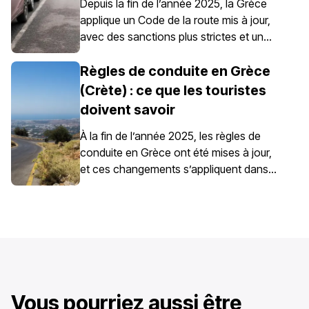
véhicules de location.
Depuis la fin de l’année 2025, la Grèce
applique un Code de la route mis à jour,
avec des sanctions plus strictes et un
contrôle renforcé du stationnement, en
particulier dans les centres-villes, les
Règles de conduite en Grèce
ports, les zones piétonnes et les zones
(Crète) : ce que les touristes
de stationnement réglementé. Les règles
doivent savoir
de stationnement en Grèce sont définies
au niveau national, mais le stationnement
À la fin de l’année 2025, les règles de
en Crète demande une attention
conduite en Grèce ont été mises à jour,
particulière en raison du mélange de
et ces changements s’appliquent dans
centres historiques, de rues étroites, de
tout le pays, y compris en Crète. Ces
ports très fréquentés et du trafic
mises à jour concernent la conduite au
touristique saisonnier sur l’île.
quotidien, notamment le contrôle de la
vitesse et les responsabilités du
conducteur.
Vous pourriez aussi être