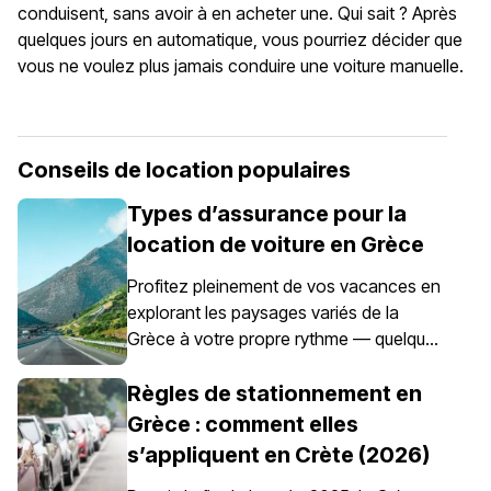
conduisent, sans avoir à en acheter une. Qui sait ? Après
quelques jours en automatique, vous pourriez décider que
vous ne voulez plus jamais conduire une voiture manuelle.
Conseils de location populaires
Types d’assurance pour la
location de voiture en Grèce
Profitez pleinement de vos vacances en
explorant les paysages variés de la
Grèce à votre propre rythme — quelque
chose rendu possible grâce à la location
de voiture. Il est toutefois essentiel de
Règles de stationnement en
comprendre qu’en Grèce, l’assurance
Grèce : comment elles
automobile n’est pas simplement une
s’appliquent en Crète (2026)
option ; elle est obligatoire pour tous les