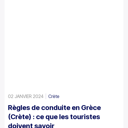
demande une attention particulière en raison du
mélange de centres historiques, de rues étroites, de
ports très fréquentés et du trafic touristique saisonnier
sur l’île.
02 JANVIER 2024
Crète
Règles de conduite en Grèce
(Crète) : ce que les touristes
doivent savoir