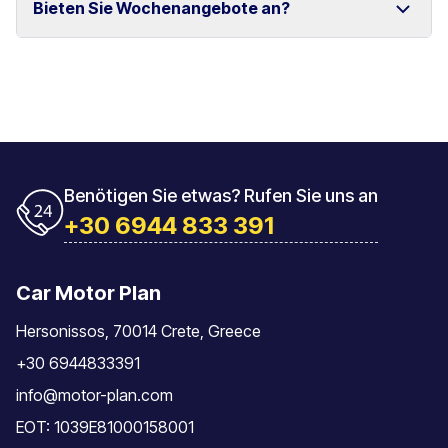
Bieten Sie Wochenangebote an?
und Rethymno.
Das Fahrzeug muss mit der gleichen Tankfüllung
zurückgegeben werden, mit der es übernommen
wurde.
Ja, wir bieten spezielle Wochenpreise für längere
Mietzeiträume an.
Benötigen Sie etwas? Rufen Sie uns an
+30 6944 833 391
Car Motor Plan
Hersonissos, 70014 Crete, Greece
+30 6944833391
info@motor-plan.com
EOT: 1039E81000158001