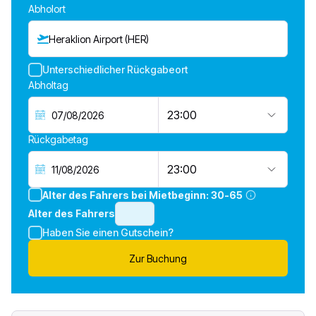
Abholort
Heraklion Airport (HER)
Unterschiedlicher Rückgabeort
Abholtag
23:00
Rückgabetag
23:00
Alter des Fahrers bei Mietbeginn:
30-65
Alter des Fahrers
Haben Sie einen Gutschein?
Zur Buchung