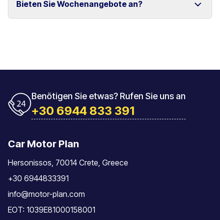
Bieten Sie Wochenangebote an?
und Rethymno.
Das Fahrzeug muss mit der gleichen Tankfüllung
zurückgegeben werden, mit der es übernommen
wurde.
Ja, wir bieten spezielle Wochenpreise für längere
Mietzeiträume an.
Benötigen Sie etwas? Rufen Sie uns an
+30 6944 833 391
Car Motor Plan
Hersonissos, 70014 Crete, Greece
+30 6944833391
info@motor-plan.com
EOT: 1039E81000158001