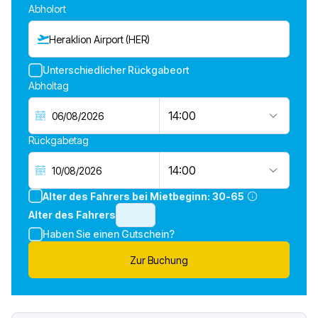
Abholort
Heraklion Airport (HER)
Unterschiedlicher Rückgabeort
Abholtag
14:00
Rückgabetag
14:00
Alter des Fahrers bei Mietbeginn:
30-65
Alter des Fahrers
Haben Sie einen Gutschein?
Zur Buchung