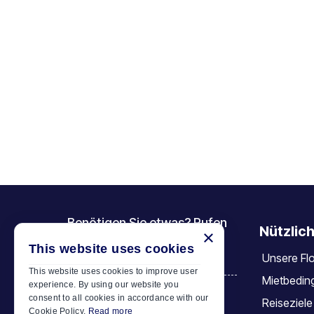
Benötigen Sie etwas? Rufen
Nützlich
×
Sie uns an
This website uses cookies
Unsere Flo
+30 6944 833 391
This website uses cookies to improve user
Mietbedin
experience. By using our website you
consent to all cookies in accordance with our
Reiseziele
Car Motor Plan
Cookie Policy.
Read more