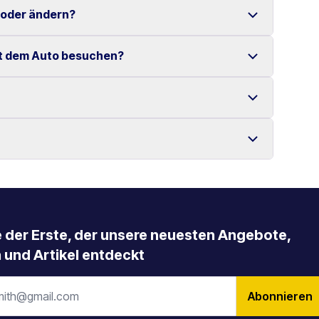
 Verfügung gestellt.
 oder ändern?
enzte Kilometer auf Kreta.
it dem Auto besuchen?
tenlos möglich.
 Mietbeginn erfolgen.
s, die Samaria-Schlucht, Elafonissi-Strand sowie
llung zurückgegeben werden, mit der es übernommen
ngere Mietzeiträume an.
e der Erste, der unsere neuesten Angebote,
 und Artikel entdeckt
Abonnieren