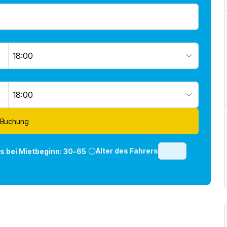
18:00
18:00
 Buchung
Alter des Fahrers
rs bei Mietbeginn:
30-65