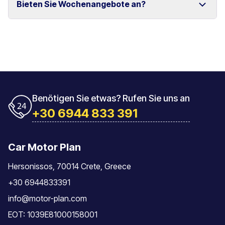
Bieten Sie Wochenangebote an?
und Rethymno.
Das Fahrzeug muss mit der gleichen Tankfüllung
zurückgegeben werden, mit der es übernommen
wurde.
Ja, wir bieten spezielle Wochenpreise für längere
Mietzeiträume an.
Benötigen Sie etwas? Rufen Sie uns an
+30 6944 833 391
Car Motor Plan
Hersonissos, 70014 Crete, Greece
+30 6944833391
info@motor-plan.com
EOT: 1039E81000158001