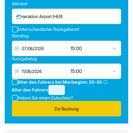
Abholort
Heraklion Airport (HER)
Unterschiedlicher Rückgabeort
Abholtag
15:00
Rückgabetag
15:00
Alter des Fahrers bei Mietbeginn:
30-65
Alter des Fahrers
Haben Sie einen Gutschein?
Zur Buchung