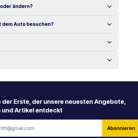
 Verfügung gestellt.
 oder ändern?
enzte Kilometer auf Kreta.
it dem Auto besuchen?
tenlos möglich.
 Mietbeginn erfolgen.
s, die Samaria-Schlucht, Elafonissi-Strand sowie
llung zurückgegeben werden, mit der es übernommen
ngere Mietzeiträume an.
e der Erste, der unsere neuesten Angebote,
 und Artikel entdeckt
Abonnieren