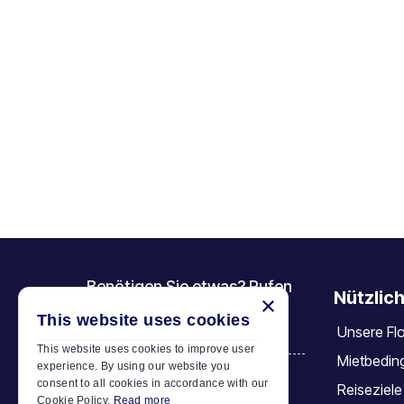
Benötigen Sie etwas? Rufen
Nützlich
×
Sie uns an
This website uses cookies
Unsere Flo
+30 6944 833 391
This website uses cookies to improve user
Mietbedin
experience. By using our website you
consent to all cookies in accordance with our
Reiseziele
Car Motor Plan
Cookie Policy.
Read more