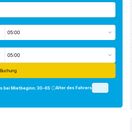
05:00
05:00
 Buchung
Alter des Fahrers
rs bei Mietbeginn:
30-65