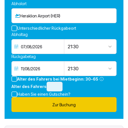
Abholort
Heraklion Airport (HER)
Unterschiedlicher Rückgabeort
Abholtag
21:30
Rückgabetag
21:30
Alter des Fahrers bei Mietbeginn:
30-65
Alter des Fahrers
Haben Sie einen Gutschein?
Zur Buchung