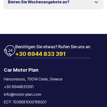
Bieten Sie Wochenangebote an?
und Rethymno.
Das Fahrzeug muss mit der gleichen Tankfüllung
zurückgegeben werden, mit der es übernommen
wurde.
Ja, wir bieten spezielle Wochenpreise für längere
Mietzeiträume an.
Benötigen Sie etwas? Rufen Sie uns an
+30 6944 833 391
Car Motor Plan
Hersonissos, 70014 Crete, Greece
+30 6944833391
info@motor-plan.com
EOT: 1039E81000158001