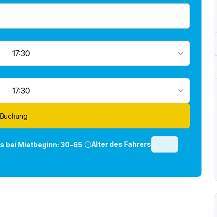
17:30
17:30
 Buchung
Alter des Fahrers
rs bei Mietbeginn:
30-65