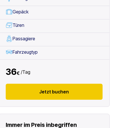
Gepäck
Türen
Passagiere
Fahrzeugtyp
36
/
Tag
€
Jetzt buchen
Immer im Preis inbegriffen