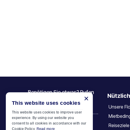
Benötigen Sie etwas? Rufen
Nützlich
×
Sie uns an
This website uses cookies
Unsere Flo
+30 6944 833 391
This website uses cookies to improve user
Mietbedin
experience. By using our website you
consent to all cookies in accordance with our
Reiseziele
Car Motor Plan
Cookie Policy.
Read more