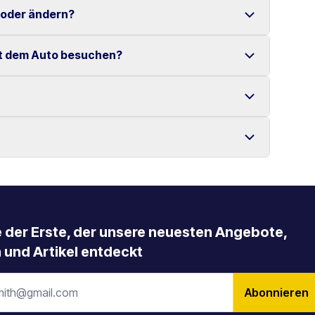
 Verfügung gestellt.
 oder ändern?
enzte Kilometer auf Kreta.
it dem Auto besuchen?
tenlos möglich.
 Mietbeginn erfolgen.
s, die Samaria-Schlucht, Elafonissi-Strand sowie
llung zurückgegeben werden, mit der es übernommen
ngere Mietzeiträume an.
e der Erste, der unsere neuesten Angebote,
 und Artikel entdeckt
Abonnieren