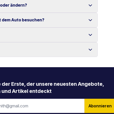
 Verfügung gestellt.
 oder ändern?
enzte Kilometer auf Kreta.
it dem Auto besuchen?
tenlos möglich.
 Mietbeginn erfolgen.
s, die Samaria-Schlucht, Elafonissi-Strand sowie
llung zurückgegeben werden, mit der es übernommen
ngere Mietzeiträume an.
e der Erste, der unsere neuesten Angebote,
 und Artikel entdeckt
Abonnieren