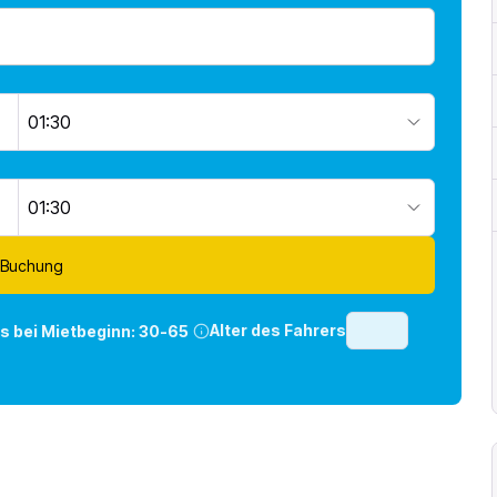
01:30
01:30
 Buchung
Alter des Fahrers
rs bei Mietbeginn:
30-65