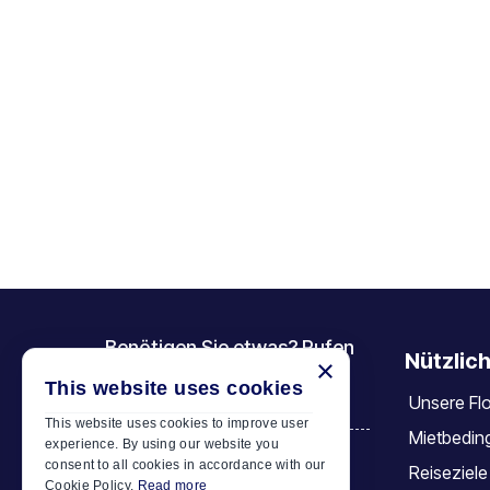
Benötigen Sie etwas? Rufen
Nützlich
×
Sie uns an
This website uses cookies
Unsere Flo
+30 6944 833 391
This website uses cookies to improve user
Mietbedin
experience. By using our website you
consent to all cookies in accordance with our
Reiseziele
Car Motor Plan
Cookie Policy.
Read more