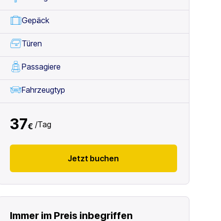
Gepäck
Türen
Passagiere
Fahrzeugtyp
37
/
Tag
€
Jetzt buchen
Immer im Preis inbegriffen