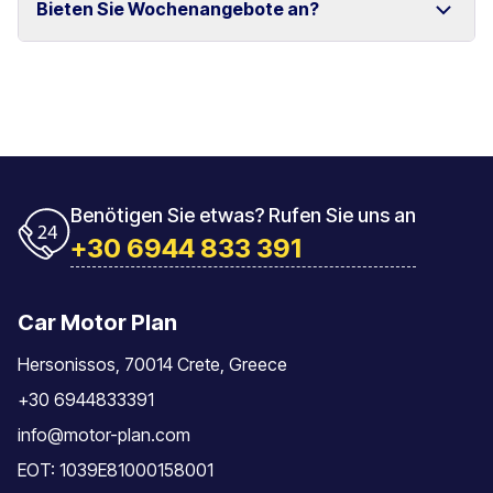
Bieten Sie Wochenangebote an?
und Rethymno.
Das Fahrzeug muss mit der gleichen Tankfüllung
zurückgegeben werden, mit der es übernommen
wurde.
Ja, wir bieten spezielle Wochenpreise für längere
Mietzeiträume an.
Benötigen Sie etwas? Rufen Sie uns an
+30 6944 833 391
Car Motor Plan
Hersonissos, 70014 Crete, Greece
+30 6944833391
info@motor-plan.com
EOT: 1039E81000158001