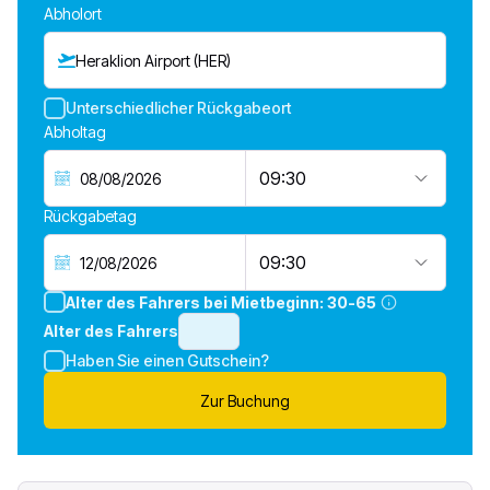
Abholort
Heraklion Airport (HER)
Unterschiedlicher Rückgabeort
Abholtag
09:30
Rückgabetag
09:30
Alter des Fahrers bei Mietbeginn:
30-65
Alter des Fahrers
Haben Sie einen Gutschein?
Zur Buchung