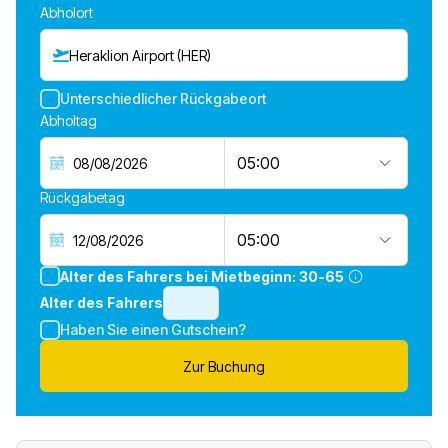
Abholort
Heraklion Airport (HER)
Unterschiedlicher Rückgabeort
Abholtag
05:00
Rückgabetag
05:00
Alter des Fahrers bei Mietbeginn:
30-65
Alter des Fahrers
Haben Sie einen Gutschein?
Zur Buchung