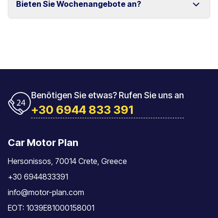
Bieten Sie Wochenangebote an?
und Rethymno.
Das Fahrzeug muss mit der gleichen Tankfüllung
zurückgegeben werden, mit der es übernommen
wurde.
Ja, wir bieten spezielle Wochenpreise für längere
Mietzeiträume an.
Benötigen Sie etwas? Rufen Sie uns an
+30 6944 833 391
Car Motor Plan
Hersonissos, 70014 Crete, Greece
+30 6944833391
info@motor-plan.com
EOT: 1039E81000158001