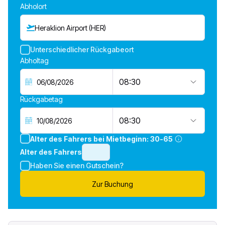
Abholort
Heraklion Airport (HER)
Unterschiedlicher Rückgabeort
Abholtag
08:30
Rückgabetag
08:30
Alter des Fahrers bei Mietbeginn:
30-65
Alter des Fahrers
Haben Sie einen Gutschein?
Zur Buchung