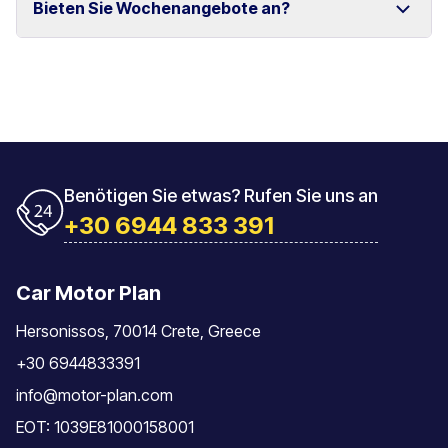
Bieten Sie Wochenangebote an?
und Rethymno.
Das Fahrzeug muss mit der gleichen Tankfüllung
zurückgegeben werden, mit der es übernommen
wurde.
Ja, wir bieten spezielle Wochenpreise für längere
Mietzeiträume an.
Benötigen Sie etwas? Rufen Sie uns an
+30 6944 833 391
Car Motor Plan
Hersonissos, 70014 Crete, Greece
+30 6944833391
info@motor-plan.com
EOT: 1039E81000158001