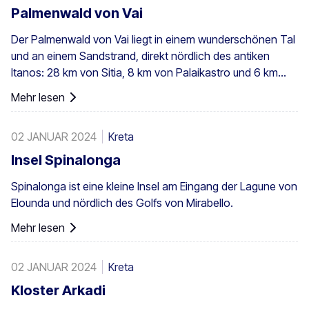
Palmenwald von Vai
Der Palmenwald von Vai liegt in einem wunderschönen Tal
und an einem Sandstrand, direkt nördlich des antiken
Itanos: 28 km von Sitia, 8 km von Palaikastro und 6 km
von Toplou über die jeweiligen Straßen entfernt. Mit einer
Mehr lesen
Fläche von 200 Stremmata (50 Acres) besteht er aus den
einheimischen Theophrastus-Palmen – der größten
02 JANUAR 2024
Kreta
Kolonie nicht nur in Griechenland, sondern in ganz Europa.
Ein ausreichend großer Bestand existiert auch in Preveli,
Insel Spinalonga
mit kleineren Gruppen an anderen Orten, z. B. in Agios
Spinalonga ist eine kleine Insel am Eingang der Lagune von
Nikitas. Die Palme kommt außerdem vereinzelt auf den
Elounda und nördlich des Golfs von Mirabello.
südwestlichen Ägäisinseln, auf Zypern und in der Türkei
vor.
Mehr lesen
02 JANUAR 2024
Kreta
Kloster Arkadi