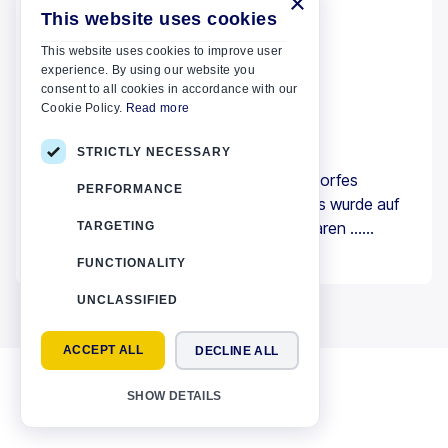
×
This website uses cookies
This website uses cookies to improve user
experience. By using our website you
consent to all cookies in accordance with our
02 JANUAR 2024
Kreta
Cookie Policy.
Read more
Kloster Arkadi
STRICTLY NECESSARY
Das Kloster Arkadi liegt in der Nähe des Dorfes
PERFORMANCE
Amnatos, 23 km östlich von Rethymno. Es wurde auf
einer Höhe von 500 m auf einem fruchtbaren ...
TARGETING
errichtet.
Mehr lesen
FUNCTIONALITY
UNCLASSIFIED
ACCEPT ALL
DECLINE ALL
SHOW DETAILS