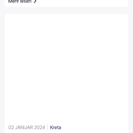
Mehr lesen
entfernt. Mit einer Fläche von 200 Stremmata (50
Acres) besteht er aus den einheimischen
Theophrastus-Palmen – der größten Kolonie nicht nur
in Griechenland, sondern in ganz Europa. Ein
ausreichend großer Bestand existiert auch in Preveli,
mit kleineren Gruppen an anderen Orten, z. B. in Agios
Nikitas. Die Palme kommt außerdem vereinzelt auf den
südwestlichen Ägäisinseln, auf Zypern und in der Türkei
vor.
02 JANUAR 2024
Kreta