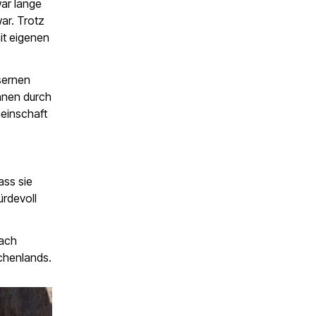
war lange
ar. Trotz
it eigenen
sernen
önnen durch
einschaft
ass sie
ürdevoll
nach
chenlands.