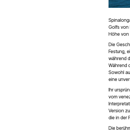
Spinalonga
Golfs von 
Höhe von 
Die Geschi
Festung, e
während d
Während de
Sowohl aus
eine unver
Ihr ursprü
vom venez
Interpreta
Version z
die in der 
Die berühm