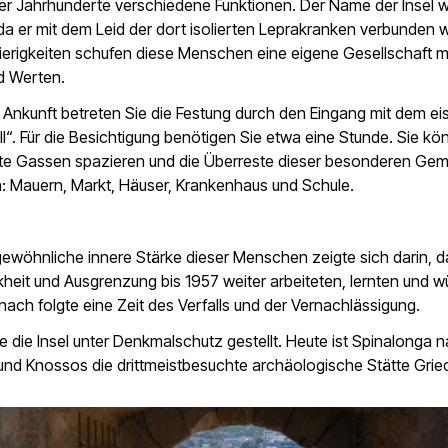
er Jahrhunderte verschiedene Funktionen. Der Name der Insel 
 da er mit dem Leid der dort isolierten Leprakranken verbunden w
ierigkeiten schufen diese Menschen eine eigene Gesellschaft m
d Werten.
 Ankunft betreten Sie die Festung durch den Eingang mit dem ei
l“. Für die Besichtigung benötigen Sie etwa eine Stunde. Sie k
rte Gassen spazieren und die Überreste dieser besonderen Gem
: Mauern, Markt, Häuser, Krankenhaus und Schule.
ewöhnliche innere Stärke dieser Menschen zeigte sich darin, d
kheit und Ausgrenzung bis 1957 weiter arbeiteten, lernten und w
nach folgte eine Zeit des Verfalls und der Vernachlässigung.
 die Insel unter Denkmalschutz gestellt. Heute ist Spinalonga 
und Knossos die drittmeistbesuchte archäologische Stätte Grie