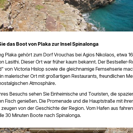
e das Boot von Plaka zur Insel Spinalonga
ng Plaka gehört zum Dorf Vrouchas bei Agios Nikolaos, etwa 1
on Lasithi. Dieser Ort war früher kaum bekannt. Der Bestseller
d“ von Victoria Hislop sowie die gleichnamige Fernsehserie ma
in malerischer Ort mit großartigen Restaurants, freundlichen 
 nostalgischen Atmosphäre.
hres Besuchs sehen Sie Einheimische und Touristen, die spazi
en Fisch genießen. Die Promenade und die Hauptstraße mit ihren
zeugen von der Geschichte der Region. Vom Hafen aus fahren
le 30 Minuten Boote nach Spinalonga.