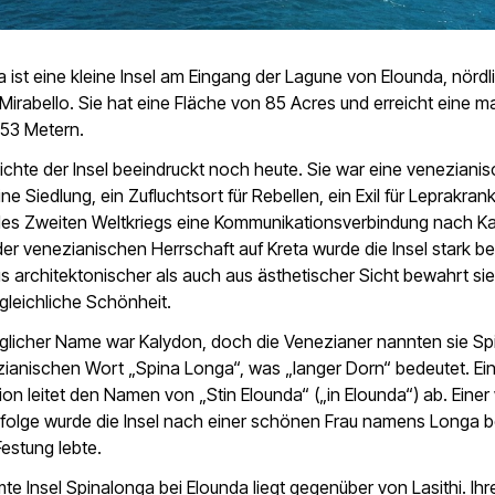
 ist eine kleine Insel am Eingang der Lagune von Elounda, nördl
Mirabello. Sie hat eine Fläche von 85 Acres und erreicht eine m
53 Metern.
chte der Insel beeindruckt noch heute. Sie war eine veneziani
ine Siedlung, ein Zufluchtsort für Rebellen, ein Exil für Leprakran
es Zweiten Weltkriegs eine Kommunikationsverbindung nach Ka
r venezianischen Herrschaft auf Kreta wurde die Insel stark bef
 architektonischer als auch aus ästhetischer Sicht bewahrt sie
gleichliche Schönheit.
nglicher Name war Kalydon, doch die Venezianer nannten sie Sp
ianischen Wort „Spina Longa“, was „langer Dorn“ bedeutet. Ei
tion leitet den Namen von „Stin Elounda“ („in Elounda“) ab. Einer
ufolge wurde die Insel nach einer schönen Frau namens Longa 
Festung lebte.
te Insel Spinalonga bei Elounda liegt gegenüber von Lasithi. Ihr