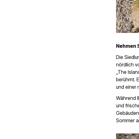
Nehmen Si
Die Siedlu
nördlich v
„The Islan
berühmt. E
und einer
Während I
und frisch
Gebäuden 
Sommer al