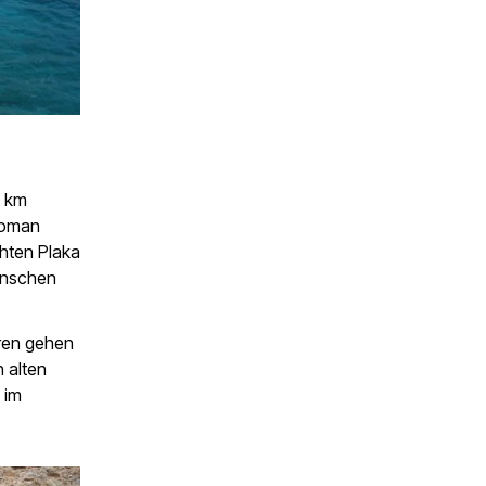
6 km
-Roman
chten Plaka
Menschen
eren gehen
 alten
 im