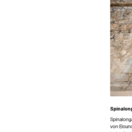
Spinalong
Spinalonga
von Elound