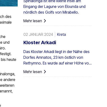
Spinalonga ist eine kleine Insel am
Kolonie nicht nur in Griechenland,
Eingang der Lagune von Elounda und
sondern in ganz Europa. Ein
nördlich des Golfs von Mirabello.
ausreichend großer Bestand existiert
ich des
auch in Preveli, mit kleineren Gruppen an
Mehr lesen
aximale
anderen Orten, z. B. in Agios Nikitas. Die
Palme kommt außerdem vereinzelt auf
02 JANUAR 2024
Kreta
den südwestlichen Ägäisinseln, auf
sche
Zypern und in der Türkei vor.
Kloster Arkadi
ke und
iro.
Das Kloster Arkadi liegt in der Nähe des
estigt.
Dorfes Amnatos, 23 km östlich von
 bis heute
Rethymno. Es wurde auf einer Höhe von
500 m auf einem fruchtbaren ...
Mehr lesen
inalonga,
errichtet.
ne andere
 weiteren
benannt,
e