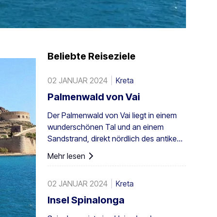
Beliebte Reiseziele
02 JANUAR 2024
Kreta
Palmenwald von Vai
Der Palmenwald von Vai liegt in einem
wunderschönen Tal und an einem
Sandstrand, direkt nördlich des antiken
Itanos: 28 km von Sitia, 8 km von
Mehr lesen
Palaikastro und 6 km von Toplou über
die jeweiligen Straßen entfernt. Mit einer
02 JANUAR 2024
Kreta
Fläche von 200 Stremmata (50 Acres)
besteht er aus den einheimischen
Insel Spinalonga
Theophrastus-Palmen – der größten