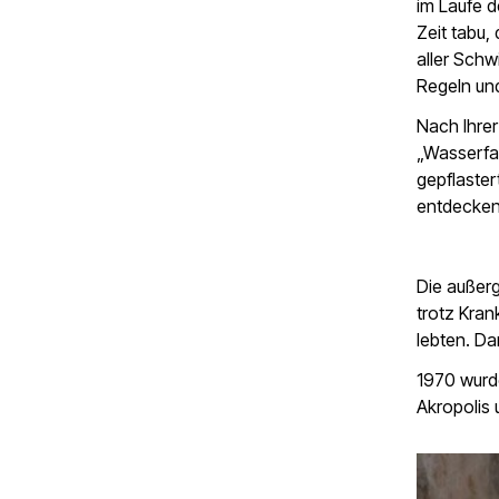
im Laufe d
Zeit tabu,
aller Schw
Regeln un
Nach Ihrer
„Wasserfal
gepflaste
entdecken
Die außerg
trotz Kran
lebten. Da
1970 wurde
Akropolis 