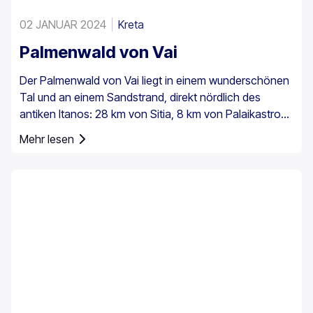
02 JANUAR 2024
Kreta
Palmenwald von Vai
Der Palmenwald von Vai liegt in einem wunderschönen
Tal und an einem Sandstrand, direkt nördlich des
antiken Itanos: 28 km von Sitia, 8 km von Palaikastro
und 6 km von Toplou über die jeweiligen Straßen
Mehr lesen
entfernt. Mit einer Fläche von 200 Stremmata (50
Acres) besteht er aus den einheimischen
Theophrastus-Palmen – der größten Kolonie nicht nur
in Griechenland, sondern in ganz Europa. Ein
ausreichend großer Bestand existiert auch in Preveli,
mit kleineren Gruppen an anderen Orten, z. B. in Agios
Nikitas. Die Palme kommt außerdem vereinzelt auf den
südwestlichen Ägäisinseln, auf Zypern und in der Türkei
vor.