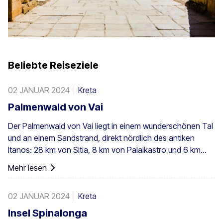
Beliebte Reiseziele
02 JANUAR 2024
Kreta
Palmenwald von Vai
Der Palmenwald von Vai liegt in einem wunderschönen Tal
und an einem Sandstrand, direkt nördlich des antiken
Itanos: 28 km von Sitia, 8 km von Palaikastro und 6 km
von Toplou über die jeweiligen Straßen entfernt. Mit einer
Mehr lesen
Fläche von 200 Stremmata (50 Acres) besteht er aus den
einheimischen Theophrastus-Palmen – der größten
02 JANUAR 2024
Kreta
Kolonie nicht nur in Griechenland, sondern in ganz Europa.
Ein ausreichend großer Bestand existiert auch in Preveli,
Insel Spinalonga
mit kleineren Gruppen an anderen Orten, z. B. in Agios