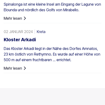
Spinalonga ist eine kleine Insel am Eingang der Lagune von
Nikitas. Die Palme kommt außerdem vereinzelt auf den
Elounda und nördlich des Golfs von Mirabello.
südwestlichen Ägäisinseln, auf Zypern und in der Türkei
vor.
Mehr lesen
02 JANUAR 2024
Kreta
Kloster Arkadi
Das Kloster Arkadi liegt in der Nähe des Dorfes Amnatos,
23 km östlich von Rethymno. Es wurde auf einer Höhe von
500 m auf einem fruchtbaren ... errichtet.
Mehr lesen