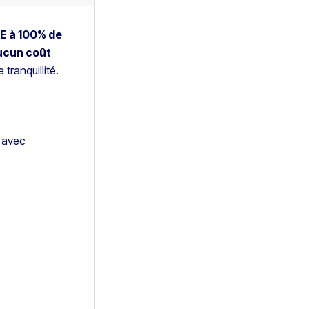
E à 100% de
aucun coût
tranquillité.
e avec