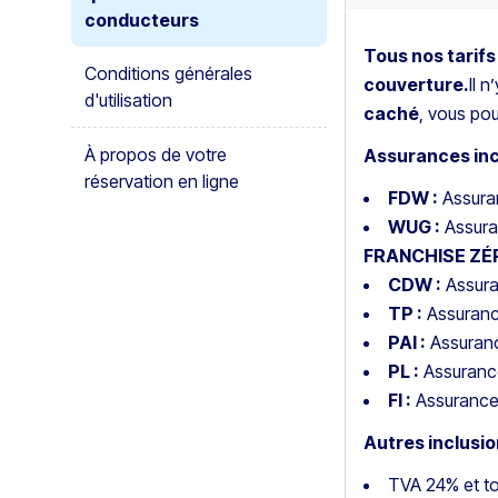
conducteurs
Tous nos tarif
Conditions générales
couverture.
Il n
d'utilisation
caché
, vous pou
À propos de votre
Assurances inc
réservation en ligne
FDW :
Assura
WUG :
Assuran
FRANCHISE ZÉ
CDW :
Assura
TP :
Assuranc
PAI :
Assuranc
PL :
Assurance
FI :
Assurance
Autres inclusio
TVA 24% et tou