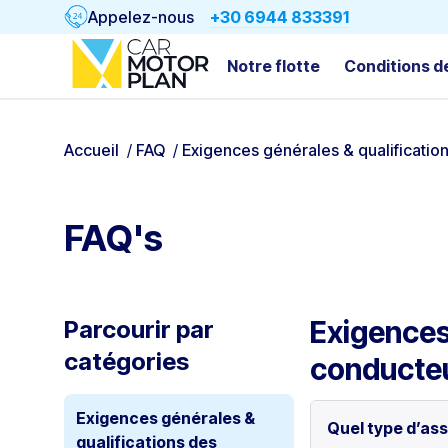
Appelez-nous
+30 6944 833391
Notre flotte
Conditions d
Accueil
/
FAQ
/
Exigences générales & qualificatio
FAQ's
Exigences
Parcourir par
catégories
conducte
Exigences générales &
Quel type d’ass
qualifications des