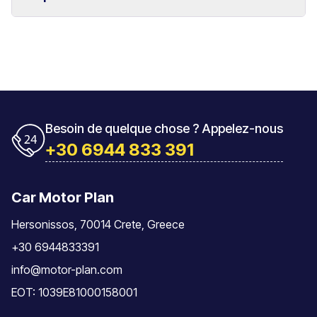
ainsi que les villes de La Canée et Réthymnon.
Le véhicule doit être restitué avec le même niveau de
carburant que lors de la prise en charge.
Oui, nous proposons des tarifs hebdomadaires
spéciaux pour les locations de longue durée.
Besoin de quelque chose ? Appelez-nous
+30 6944 833 391
Car Motor Plan
Hersonissos, 70014 Crete, Greece
+30 6944833391
info@motor-plan.com
EOT: 1039E81000158001