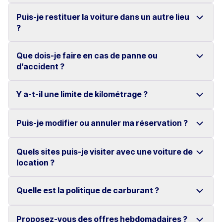
Israël, en Russie et en Ukraine sont acceptés.
depuis 24 mois.
Puis-je restituer la voiture dans un autre lieu
Dans les autres cas, un permis de conduire
Oui, tous nos tarifs incluent une assurance complète
?
Pour toutes les autres catégories, l’âge minimum est
international est obligatoire.
sans franchise.
de 27 ans.
Elle comprend la responsabilité civile, le vol, les
Que dois-je faire en cas de panne ou
Oui, les restitutions dans un lieu différent sont
d’accident ?
dommages, l’incendie, le bris de glace ainsi que le
possibles sur demande.
kilométrage illimité.
Des frais supplémentaires peuvent s’appliquer selon
Y a-t-il une limite de kilométrage ?
Veuillez contacter immédiatement la station où vous
l’endroit.
avez récupéré le véhicule.
Puis-je modifier ou annuler ma réservation ?
Non, tous nos véhicules bénéficient du kilométrage
Si nécessaire, un véhicule de remplacement vous
illimité en Crète.
sera fourni.
Quels sites puis-je visiter avec une voiture de
Oui, les modifications et annulations sont gratuites.
location ?
L’annulation doit être effectuée au moins 2 jours avant
le début de la location.
Quelle est la politique de carburant ?
Découvrez des lieux emblématiques tels que
Knossos, les gorges de Samaria, la plage d’Elafonissi,
Proposez-vous des offres hebdomadaires ?