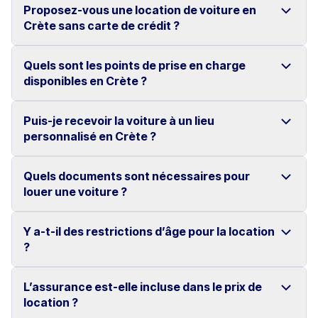
Proposez-vous une location de voiture en
Oui, nous proposons la location de voitures à
Crète sans carte de crédit ?
Héraklion avec une large gamme de véhicules fiables.
Nos tarifs compétitifs et notre réservation en ligne
Quels sont les points de prise en charge
Oui, chez Motor Plan, vous pouvez louer une voiture
disponibles en Crète ?
simple rendent la location très pratique.
en Crète sans carte de crédit.
Nos options de paiement flexibles garantissent une
Puis-je recevoir la voiture à un lieu
Vous pouvez récupérer et restituer votre véhicule de
personnalisé en Crète ?
expérience sans stress.
location dans plusieurs endroits à travers la Crète.
Cela inclut les aéroports, ports, hôtels et autres lieux
Quels documents sont nécessaires pour
Oui, nous pouvons livrer votre véhicule de location à
louer une voiture ?
convenus. Des frais supplémentaires peuvent
l’endroit de votre choix partout en Crète.
s’appliquer selon l’emplacement.
Des frais supplémentaires peuvent s’appliquer selon la
Y a-t-il des restrictions d’âge pour la location
Un permis de conduire valide détenu depuis au moins
?
zone.
2 ans est requis.
Les permis délivrés dans l’UE, aux États-Unis, au
L’assurance est-elle incluse dans le prix de
Pour les groupes de véhicules A, B et C, le conducteur
location ?
Royaume-Uni, en Suisse, en Australie, au Canada, en
doit avoir au moins 23 ans et posséder un permis