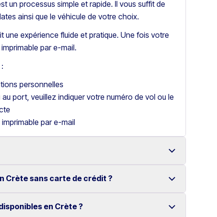
t un processus simple et rapide. Il vous suffit de
dates ainsi que le véhicule de votre choix.
t une expérience fluide et pratique. Une fois votre
imprimable par e-mail.
:
ations personnelles
u au port, veuillez indiquer votre numéro de vol ou le
cte
 imprimable par e-mail
n Crète sans carte de crédit ?
 à Héraklion avec une large gamme de véhicules
disponibles en Crète ?
voiture en Crète sans carte de crédit.
ligne simple rendent la location très pratique.