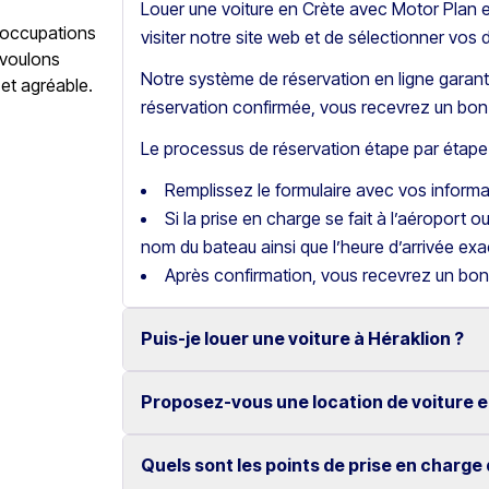
Louer une voiture en Crète avec Motor Plan es
éoccupations
visiter notre site web et de sélectionner vos 
 voulons
Notre système de réservation en ligne garanti
 et agréable.
réservation confirmée, vous recevrez un bon 
Le processus de réservation étape par étape 
Remplissez le formulaire avec vos inform
Si la prise en charge se fait à l’aéroport o
nom du bateau ainsi que l’heure d’arrivée exa
Après confirmation, vous recevrez un bon
Puis-je louer une voiture à Héraklion ?
Proposez-vous une location de voiture e
Oui, nous proposons la location de voitures
fiables.
Quels sont les points de prise en charge 
Oui, chez Motor Plan, vous pouvez louer une 
Nos tarifs compétitifs et notre réservation en 