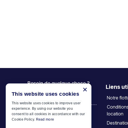
Besoin de quelque chose ?
Liens ut
×
Appelez-nous
This website uses cookies
Notre flot
+30 6944 833 391
This website uses cookies to improve user
Condition
experience. By using our website you
location
consent to all cookies in accordance with our
Car Motor Plan
Cookie Policy.
Read more
Destinati