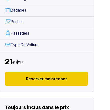
Bagages
Portes
Passagers
Type De Voiture
21
/
jour
€
Réserver maintenant
Toujours inclus dans le prix