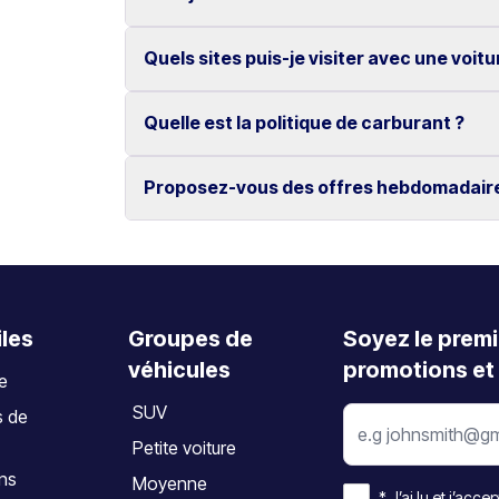
Non, tous nos véhicules bénéficient du kilomét
Quels sites puis-je visiter avec une voitu
Oui, les modifications et annulations sont gra
L’annulation doit être effectuée au moins 2 jo
Quelle est la politique de carburant ?
Découvrez des lieux emblématiques tels que 
d’Elafonissi, ainsi que les villes de La Canée
Proposez-vous des offres hebdomadair
Le véhicule doit être restitué avec le même n
Oui, nous proposons des tarifs hebdomadaire
iles
Groupes de
Soyez le premi
véhicules
promotions et 
te
SUV
s de
Petite voiture
ons
Moyenne
*
J’ai lu et j’accep