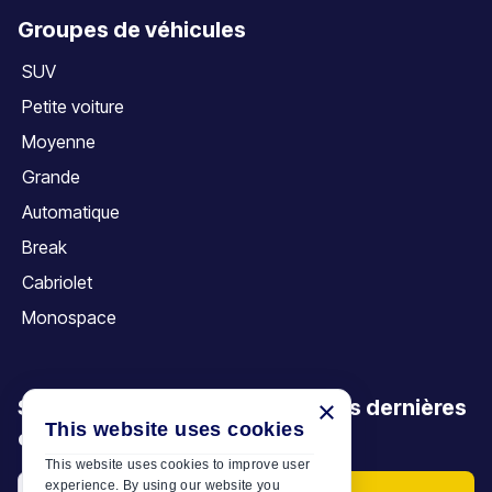
Groupes de véhicules
SUV
Petite voiture
Moyenne
Grande
Automatique
Break
Cabriolet
Monospace
Soyez le premier à découvrir nos dernières
×
This website uses cookies
offres, promotions et articles
This website uses cookies to improve user
experience. By using our website you