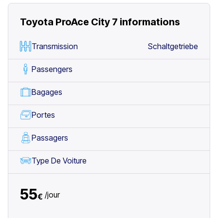
Toyota ProAce City 7
informations
Transmission
Schaltgetriebe
Passengers
Bagages
Portes
Passagers
Type De Voiture
55
/
jour
€