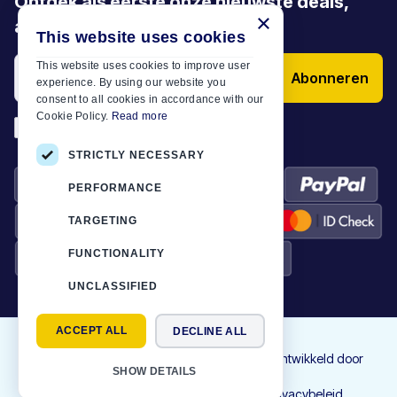
Ontdek als eerste onze nieuwste deals,
×
aanbiedingen en artikelen
This website uses cookies
This website uses cookies to improve user
Abonneren
experience. By using our website you
consent to all cookies in accordance with our
Cookie Policy.
Read more
*
Ik heb de
Algemene voorwaarden
STRICTLY NECESSARY
PERFORMANCE
TARGETING
FUNCTIONALITY
UNCLASSIFIED
ACCEPT ALL
DECLINE ALL
©
2026
Motor-Plan
|
Alle rechten voorbehouden. Ontworpen en ontwikkeld door
SHOW DETAILS
NETMECHANICS
Contact
Gebruiksvoorwaarden
Cookies
Privacybeleid