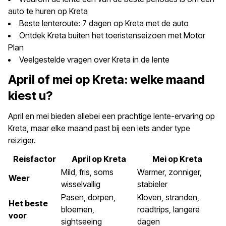
auto te huren op Kreta
Beste lenteroute: 7 dagen op Kreta met de auto
Ontdek Kreta buiten het toeristenseizoen met Motor
Plan
Veelgestelde vragen over Kreta in de lente
April of mei op Kreta: welke maand
kiest u?
April en mei bieden allebei een prachtige lente-ervaring op
Kreta, maar elke maand past bij een iets ander type
reiziger.
Reisfactor
April op Kreta
Mei op Kreta
Mild, fris, soms
Warmer, zonniger,
Weer
wisselvallig
stabieler
Pasen, dorpen,
Kloven, stranden,
Het beste
bloemen,
roadtrips, langere
voor
sightseeing
dagen