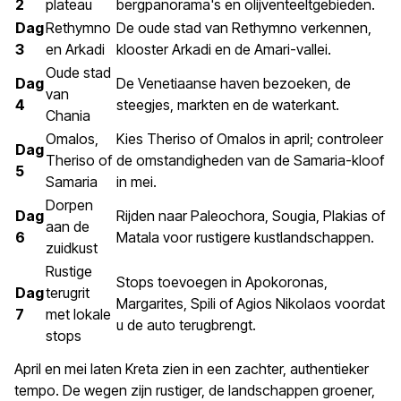
2
plateau
bergpanorama's en olijventeeltgebieden.
Dag
Rethymno
De oude stad van Rethymno verkennen,
3
en Arkadi
klooster Arkadi en de Amari-vallei.
Oude stad
Dag
De Venetiaanse haven bezoeken, de
van
4
steegjes, markten en de waterkant.
Chania
Omalos,
Kies Theriso of Omalos in april; controleer
Dag
Theriso of
de omstandigheden van de Samaria-kloof
5
Samaria
in mei.
Dorpen
Dag
Rijden naar Paleochora, Sougia, Plakias of
aan de
6
Matala voor rustigere kustlandschappen.
zuidkust
Rustige
Stops toevoegen in Apokoronas,
Dag
terugrit
Margarites, Spili of Agios Nikolaos voordat
7
met lokale
u de auto terugbrengt.
stops
April en mei laten Kreta zien in een zachter, authentieker
tempo. De wegen zijn rustiger, de landschappen groener,