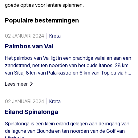
goede opties voor lentereisplannen.
Populaire bestemmingen
02 JANUARI 2024
Kreta
Palmbos van Vai
Het palmbos van Vai ligt in een prachtige vallei en aan een
zandstrand, net ten noorden van het oude Itanos: 28 km
van Sitia, 8 km van Palaikastro en 6 km van Toplou via hun
respectieve wegen. Het beslaat 200 stremmata (50 acres)
Lees meer
en bestaat uit inheemse Theophrastus-palmen – de
grootste kolonie niet alleen in Griekenland maar ook in
02 JANUARI 2024
Kreta
heel Europa. Een voldoende groot bestand bestaat in
Preveli, met kleinere groepen elders, bijvoorbeeld bij Agios
Eiland Spinalonga
Nikitas. De palm komt ook hier en daar voor op de
Spinalonga is een klein eiland gelegen aan de ingang van
zuidwestelijke Egeïsche eilanden, Cyprus en in Turkije.
de lagune van Elounda en ten noorden van de Golf van