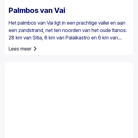
Palmbos van Vai
Het palmbos van Vai ligt in een prachtige vallei en aan
een zandstrand, net ten noorden van het oude Itanos:
28 km van Sitia, 8 km van Palaikastro en 6 km van
Toplou via hun respectieve wegen. Het beslaat 200
Lees meer
stremmata (50 acres) en bestaat uit inheemse
Theophrastus-palmen – de grootste kolonie niet alleen
in Griekenland maar ook in heel Europa. Een voldoende
groot bestand bestaat in Preveli, met kleinere groepen
elders, bijvoorbeeld bij Agios Nikitas. De palm komt ook
hier en daar voor op de zuidwestelijke Egeïsche
eilanden, Cyprus en in Turkije.