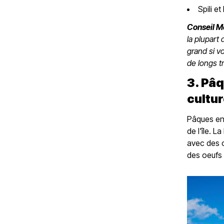
Spili e
Conseil Mo
la plupart
grand si v
de longs t
3. Pâq
cultur
Pâques en 
de l'île. 
avec des o
des oeufs 