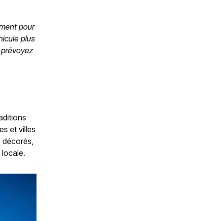
ement pour
hicule plus
u prévoyez
aditions
s et villes
s décorés,
 locale.