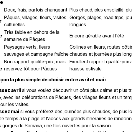
ge
Doux, frais, parfois changeant
Plus chaud, plus ensoleillé, pl
Pâques, villages, fleurs, visites
Gorges, plages, road trips, jo
r
culturelles
longues
Très faible en dehors de la
e
Encore gérable avant l'été
semaine de Pâques
Paysages verts, fleurs
Collines en fleurs, routes côti
sauvages et campagne fraîche
chaudes et journées plus lon
Bon rapport qualité-prix, mais
Excellent rapport qualité-prix 
e
réservez tôt pour Pâques
hausse estivale
açon la plus simple de choisir entre avril et mai :
ssez avril
si vous voulez découvrir un côté plus calme et plus tr
e, avec les célébrations de Pâques, des villages fleuris et un te
ur les visites.
ssez mai
si vous préférez des journées plus chaudes, de plus l
s de temps à la plage et l'accès aux grands itinéraires de randon
gorges de Samaria, une fois ouvertes pour la saison.