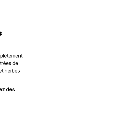
s
omplètement
ntrées de
et herbes
ez des