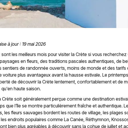
ise à jour : 19 mai 2026
ai sont les meilleurs mois pour visiter la Crète si vous recherche
paysages en fleurs, des traditions pascales authentiques, de be
s sentiers de randonnée ouverts, moins de monde et des tarifs
e voiture plus avantageux avant la hausse estivale. Le printemp
iberté de découvrir la Crète lentement, confortablement et de 
e qu'en haute saison.
a Crète soit généralement perçue comme une destination estival
ps que l'île se montre particulièrement fraîche et authentique. Le
s, les fleurs sauvages bordent les routes de village, les plages s
t les endroits populaires comme La Canée, Réthymnon, Knossos
ont bien plus agréables à découvrir sans la cohue de juillet et ao