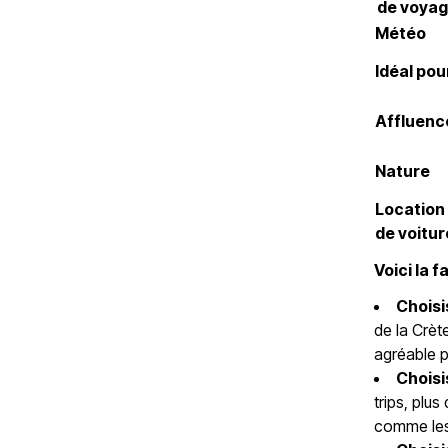
de voya
Météo
Idéal pou
Affluenc
Nature
Location
de voitur
Voici la f
Choisi
de la Crèt
agréable po
Choisi
trips, plu
comme les 