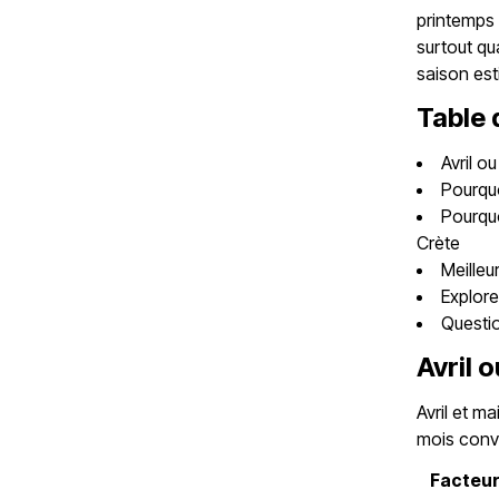
printemps 
surtout qu
saison est
Table 
Avril o
Pourquo
Pourquo
Crète
Meilleu
Explore
Questio
Avril 
Avril et m
mois convi
Facteu