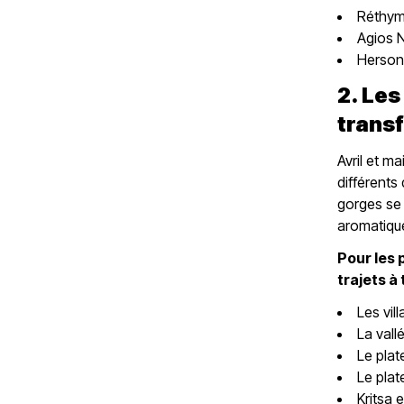
Réthym
Agios 
Herson
2. Les
transf
Avril et m
différents
gorges se 
aromatiqu
Pour les 
trajets à 
Les vi
La val
Le pla
Le plat
Kritsa 