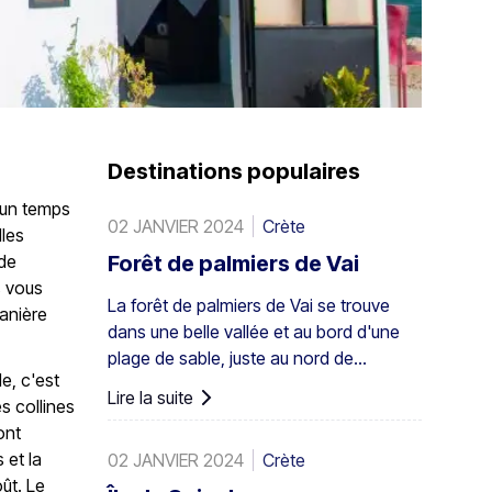
Destinations populaires
z un temps
02 JANVIER 2024
Crète
lles
 de
Forêt de palmiers de Vai
s vous
La forêt de palmiers de Vai se trouve
manière
dans une belle vallée et au bord d'une
plage de sable, juste au nord de
e, c'est
l'ancienne Itanos : à 28 km de Sitia, 8
Lire la suite
s collines
km de Palaikastro et 6 km de Toplou par
ont
leurs routes respectives. Couvrant 200
 et la
02 JANVIER 2024
Crète
stremmata (50 acres), elle est
ût. Le
composée de palmiers de Théophraste