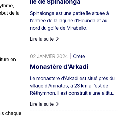
Île de Spinalonga
rythme,
indigènes – la plus grande colonie non
ébut de la
Spinalonga est une petite île située à
seulement en Grèce mais aussi dans
l’entrée de la lagune d’Elounda et au
toute l'Europe. Un peuplement assez
nord du golfe de Mirabello.
important existe également à Preveli,
avec de plus petits groupes ailleurs, par
Lire la suite
exemple à Agios Nikitas. Le palmier
apparaît aussi ici et là dans les îles du
02 JANVIER 2024
Crète
sud-ouest de la mer Égée, à Chypre et
iture en
en Turquie.
Monastère d'Arkadi
Le monastère d'Arkadi est situé près du
village d'Amnatos, à 23 km à l'est de
Réthymnon. Il est construit à une altitude
de 500 m, sur un terrain fertile ...
Lire la suite
mais chaque