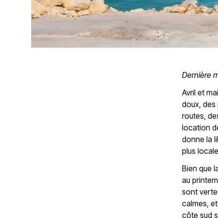
Dernière m
Avril et m
doux, des 
routes, de
location d
donne la l
plus local
Bien que l
au printem
sont verte
calmes, e
côte sud s