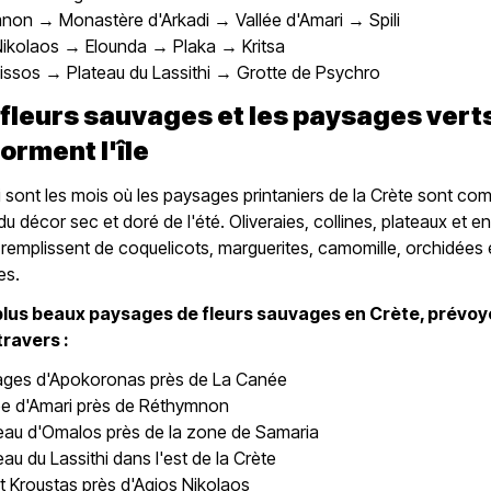
non → Monastère d'Arkadi → Vallée d'Amari → Spili
Nikolaos → Elounda → Plaka → Kritsa
issos → Plateau du Lassithi → Grotte de Psychro
 fleurs sauvages et les paysages vert
orment l'île
ai sont les mois où les paysages printaniers de la Crète sont c
 du décor sec et doré de l'été. Oliveraies, collines, plateaux et e
remplissent de coquelicots, marguerites, camomille, orchidées 
es.
plus beaux paysages de fleurs sauvages en Crète, prévoy
travers :
llages d'Apokoronas près de La Canée
lée d'Amari près de Réthymnon
teau d'Omalos près de la zone de Samaria
eau du Lassithi dans l'est de la Crète
et Kroustas près d'Agios Nikolaos