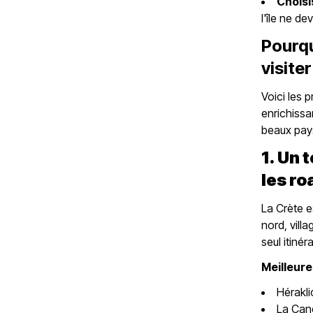
Choisi
l'île ne d
Pourqu
visiter
Voici les 
enrichissa
beaux pay
1. Un 
les ro
La Crète e
nord, vill
seul itinéra
Meilleure
Hérakl
La Can