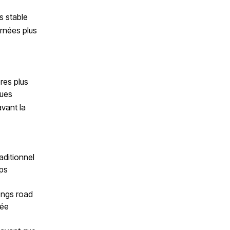
us stable
urnées plus
ères plus
gues
avant la
aditionnel
mps
ongs road
née