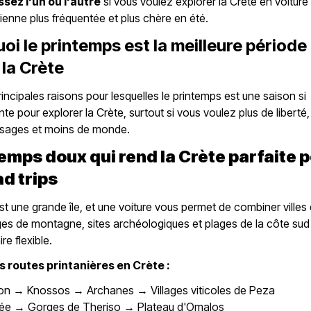
ssez l'un ou l'autre
si vous voulez explorer la Crète en voiture
evienne plus fréquentée et plus chère en été.
oi le printemps est la meilleure période
 la Crète
principales raisons pour lesquelles le printemps est une saison si
nte pour explorer la Crète, surtout si vous voulez plus de liberté,
sages et moins de monde.
temps doux qui rend la Crète parfaite 
ad trips
st une grande île, et une voiture vous permet de combiner villes 
ages de montagne, sites archéologiques et plages de la côte su
ire flexible.
s routes printanières en Crète :
ion → Knossos → Archanes → Villages viticoles de Peza
ée → Gorges de Theriso → Plateau d'Omalos