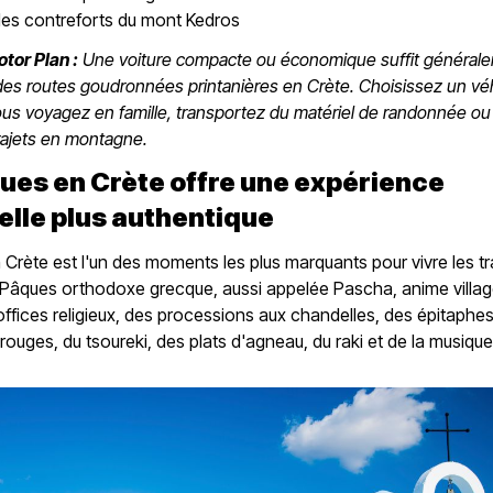
t les contreforts du mont Kedros
tor Plan :
Une voiture compacte ou économique suffit général
 des routes goudronnées printanières en Crète. Choisissez un vé
ous voyagez en famille, transportez du matériel de randonnée o
rajets en montagne.
ues en Crète offre une expérience
elle plus authentique
Crète est l'un des moments les plus marquants pour vivre les tr
La Pâques orthodoxe grecque, aussi appelée Pascha, anime village
ffices religieux, des processions aux chandelles, des épitaphe
rouges, du tsoureki, des plats d'agneau, du raki et de la musique