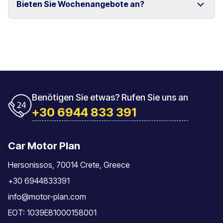
Bieten Sie Wochenangebote an?
und Rethymno.
Das Fahrzeug muss mit der gleichen Tankfüllung
zurückgegeben werden, mit der es übernommen
wurde.
Ja, wir bieten spezielle Wochenpreise für längere
Mietzeiträume an.
Benötigen Sie etwas? Rufen Sie uns an
+30 6944 833 391
Car Motor Plan
Hersonissos, 70014 Crete, Greece
+30 6944833391
info@motor-plan.com
EOT: 1039E81000158001