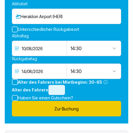
Abholort
Heraklion Airport (HER)
Unterschiedlicher Rückgabeort
Abholtag
14:30
Rückgabetag
14:30
Alter des Fahrers bei Mietbeginn:
30-65
Alter des Fahrers
Haben Sie einen Gutschein?
Zur Buchung