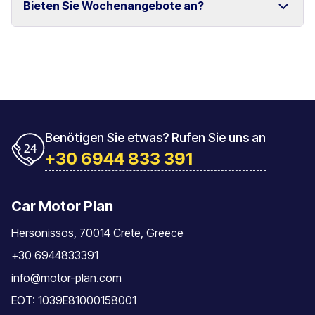
Bieten Sie Wochenangebote an?
und Rethymno.
Das Fahrzeug muss mit der gleichen Tankfüllung
zurückgegeben werden, mit der es übernommen
wurde.
Ja, wir bieten spezielle Wochenpreise für längere
Mietzeiträume an.
Benötigen Sie etwas? Rufen Sie uns an
+30 6944 833 391
Car Motor Plan
Hersonissos, 70014 Crete, Greece
+30 6944833391
info@motor-plan.com
EOT: 1039E81000158001