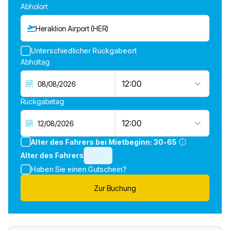
Abholort
Heraklion Airport (HER)
Unterschiedlicher Rückgabeort
Abholtag
12:00
Rückgabetag
12:00
Alter des Fahrers bei Mietbeginn:
30-65
Alter des Fahrers
Haben Sie einen Gutschein?
Zur Buchung