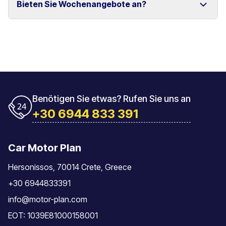
Bieten Sie Wochenangebote an?
und Rethymno.
Das Fahrzeug muss mit der gleichen Tankfüllung
zurückgegeben werden, mit der es übernommen
wurde.
Ja, wir bieten spezielle Wochenpreise für längere
Mietzeiträume an.
Benötigen Sie etwas? Rufen Sie uns an
+30 6944 833 391
Car Motor Plan
Hersonissos, 70014 Crete, Greece
+30 6944833391
info@motor-plan.com
EOT: 1039E81000158001