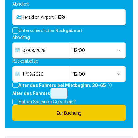
Abholort
Heraklion Airport (HER)
Unterschiedlicher Rückgabeort
Abholtag
12:00
Rückgabetag
12:00
Alter des Fahrers bei Mietbeginn:
30-65
Alter des Fahrers
Haben Sie einen Gutschein?
Zur Buchung